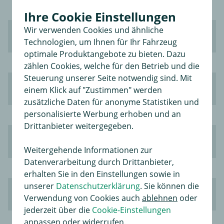
Ihre Cookie Einstellungen
Wir verwenden Cookies und ähnliche
Presseberichte 2010
(58 Berichte)
Technologien, um Ihnen für Ihr Fahrzeug
optimale Produktangebote zu bieten. Dazu
zählen Cookies, welche für den Betrieb und die
Steuerung unserer Seite notwendig sind. Mit
Presseberichte 2009
(19 Berichte)
einem Klick auf "Zustimmen" werden
zusätzliche Daten für anonyme Statistiken und
personalisierte Werbung erhoben und an
Drittanbieter weitergegeben.
Presseberichte 2008
(2 Berichte)
Weitergehende Informationen zur
Datenverarbeitung durch Drittanbieter,
erhalten Sie in den Einstellungen sowie in
unserer
Datenschutzerklärung
. Sie können die
Presseberichte 2007
(10 Berichte)
Verwendung von Cookies auch
ablehnen
oder
jederzeit über die
Cookie-Einstellungen
anpassen oder widerrufen.