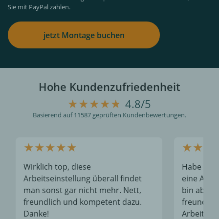
Sie mit PayPal zahlen.
jetzt Montage buchen
Hohe Kundenzufriedenheit
4.8/5
Basierend auf 11587 geprüften Kundenbewertungen.
Wirklich top, diese
Habe heu
Arbeitseinstellung überall findet
eine AHK 
man sonst gar nicht mehr. Nett,
bin absolu
freundlich und kompetent dazu.
freundlic
Danke!
Arbeit un