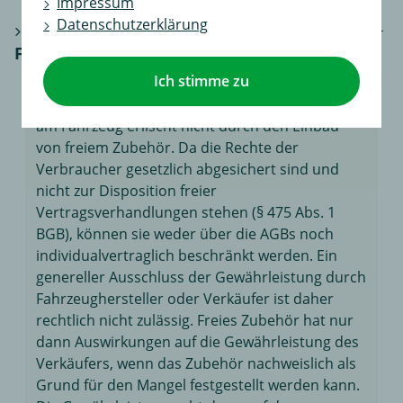
Impressum
Datenschutzerklärung
Erlischt die Gewährleistung am
Fahrzeug durch den Einbau von Zubehör?
Ich stimme zu
Nein, die gesetzlich geregelte Gewährleistung
am Fahrzeug erlischt nicht durch den Einbau
von freiem Zubehör. Da die Rechte der
Verbraucher gesetzlich abgesichert sind und
nicht zur Disposition freier
Vertragsverhandlungen stehen (§ 475 Abs. 1
BGB), können sie weder über die AGBs noch
individualvertraglich beschränkt werden. Ein
genereller Ausschluss der Gewährleistung durch
Fahrzeughersteller oder Verkäufer ist daher
rechtlich nicht zulässig. Freies Zubehör hat nur
dann Auswirkungen auf die Gewährleistung des
Verkäufers, wenn das Zubehör nachweislich als
Grund für den Mangel festgestellt werden kann.