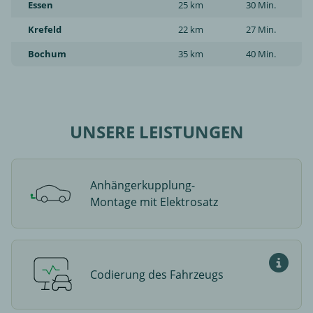
Essen
25 km
30 Min.
Krefeld
22 km
27 Min.
Bochum
35 km
40 Min.
UNSERE LEISTUNGEN
Anhängerkupplung-
Montage mit Elektrosatz
Codierung des Fahrzeugs
Was ist 