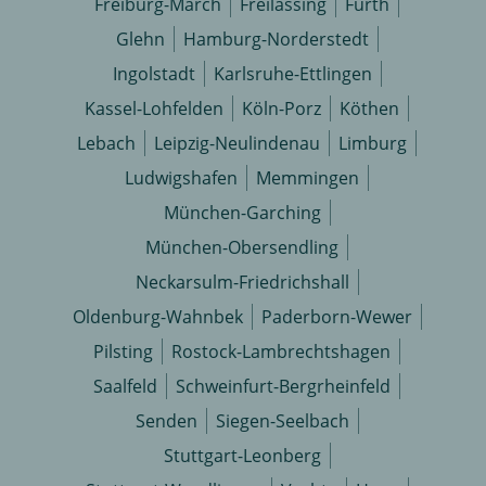
Freiburg-March
Freilassing
Fürth
Glehn
Hamburg-Norderstedt
Ingolstadt
Karlsruhe-Ettlingen
Kassel-Lohfelden
Köln-Porz
Köthen
Lebach
Leipzig-Neulindenau
Limburg
Ludwigshafen
Memmingen
München-Garching
München-Obersendling
Neckarsulm-Friedrichshall
Oldenburg-Wahnbek
Paderborn-Wewer
Pilsting
Rostock-Lambrechtshagen
Saalfeld
Schweinfurt-Bergrheinfeld
Senden
Siegen-Seelbach
Stuttgart-Leonberg