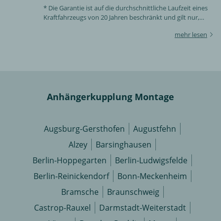
* Die Garantie ist auf die durchschnittliche Laufzeit eines
Kraftfahrzeugs von 20 Jahren beschränkt und gilt nur,
soweit die Anhängerkupplung bei einem Rameder
mehr lesen
Montagepoint gekauft und montiert wurde –
sachgemäßer Gebrauch des Kraftfahrzeugs und der
Anhängerkupplung wird vorausgesetzt. Die Garantie
entfällt, wenn die Anhängerkupplung zwischenzeitlich
abmontiert wird.
Anhängerkupplung Montage
Augsburg-Gersthofen
Augustfehn
Alzey
Barsinghausen
Berlin-Hoppegarten
Berlin-Ludwigsfelde
Berlin-Reinickendorf
Bonn-Meckenheim
Bramsche
Braunschweig
Castrop-Rauxel
Darmstadt-Weiterstadt