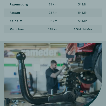
Regensburg
71 km
54 Min.
Passau
78 km
54 Min.
Kelheim
92 km
58 Min.
München
118 km
1 Std. 14 Min.