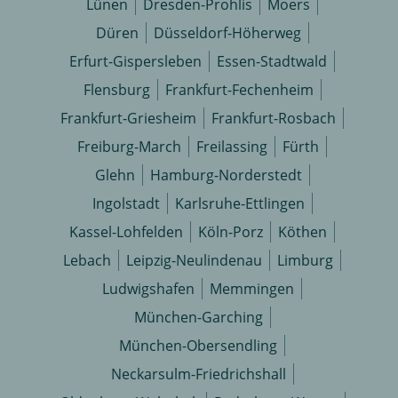
Lünen
Dresden-Prohlis
Moers
Düren
Düsseldorf-Höherweg
Erfurt-Gispersleben
Essen-Stadtwald
Flensburg
Frankfurt-Fechenheim
Frankfurt-Griesheim
Frankfurt-Rosbach
Freiburg-March
Freilassing
Fürth
Glehn
Hamburg-Norderstedt
Ingolstadt
Karlsruhe-Ettlingen
Kassel-Lohfelden
Köln-Porz
Köthen
Lebach
Leipzig-Neulindenau
Limburg
Ludwigshafen
Memmingen
München-Garching
München-Obersendling
Neckarsulm-Friedrichshall