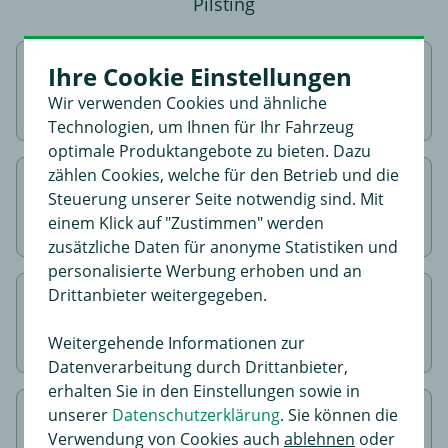
Pilsting
Ihre Cookie Einstellungen
Passende Anhängerkupplung
Wir verwenden Cookies und ähnliche
inkl. Montage
auswählen
Technologien, um Ihnen für Ihr Fahrzeug
optimale Produktangebote zu bieten. Dazu
zählen Cookies, welche für den Betrieb und die
Montagetermin
im Bestellprozess
Steuerung unserer Seite notwendig sind. Mit
vereinbaren
einem Klick auf "Zustimmen" werden
zusätzliche Daten für anonyme Statistiken und
personalisierte Werbung erhoben und an
Drittanbieter weitergegeben.
In den Warenkorb gehen &
Bestellung
abschließen
Weitergehende Informationen zur
Datenverarbeitung durch Drittanbieter,
erhalten Sie in den Einstellungen sowie in
unserer
Datenschutzerklärung
. Sie können die
Zu
Montagepoint
Verwendung von Cookies auch
ablehnen
oder