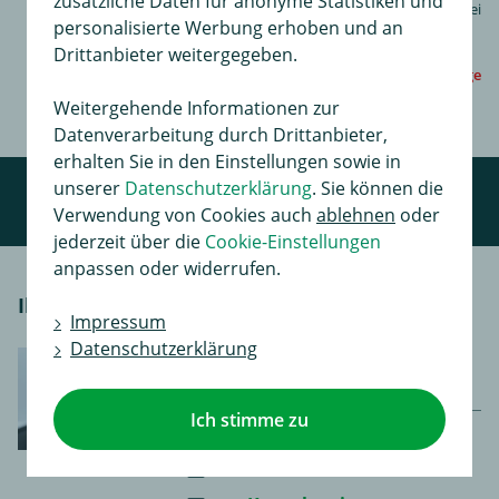
zusätzliche Daten für anonyme Statistiken und
inkl. 19% MwSt.,
S Paket
, versandkostenfrei
personalisierte Werbung erhoben und an
Drittanbieter weitergegeben.
auf Anfrage
Weitergehende Informationen zur
Datenverarbeitung durch Drittanbieter,
erhalten Sie in den Einstellungen sowie in
unserer
Datenschutzerklärung
. Sie können die
Verwendung von Cookies auch
ablehnen
oder
jederzeit über die
Cookie-Einstellungen
anpassen oder widerrufen.
Ihr persönlicher Kontakt
Impressum
Datenschutzerklärung
Montag - Freitag 8-17 Uhr |
Samstag 8-12 Uhr
Ich stimme zu
0367 343 5487
0367 343 5315