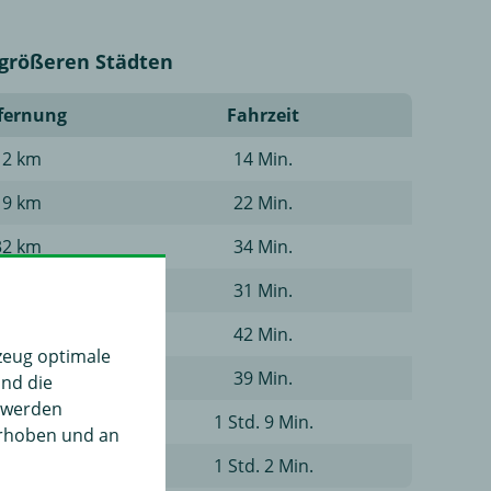
größeren Städten
fernung
Fahrzeit
12 km
14 Min.
19 km
22 Min.
32 km
34 Min.
42 km
31 Min.
46 km
42 Min.
zeug optimale
55 km
39 Min.
und die
" werden
73 km
1 Std. 9 Min.
erhoben und an
78 km
1 Std. 2 Min.