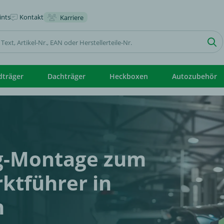
nts
Kontakt
Karriere
dträger
Dachträger
Heckboxen
Autozubehör
g-Montage zum
ktführer in
n