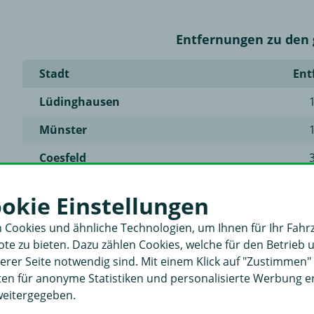
Entfernungen zu den 
Stadt
Ent
Lüdinghausen
Münster
Coesfeld
Haltern am See
ookie Einstellungen
Hamm
 Cookies und ähnliche Technologien, um Ihnen für Ihr Fahr
Recklinghausen
e zu bieten. Dazu zählen Cookies, welche für den Betrieb 
rer Seite notwendig sind. Mit einem Klick auf "Zustimmen
Hagen
aten für anonyme Statistiken und personalisierte Werbung 
weitergegeben.
Essen