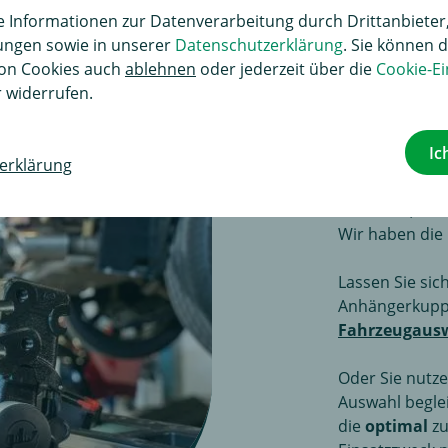
Informationen zur Datenverarbeitung durch Drittanbieter,
lungen sowie in unserer
Datenschutzerklärung
. Sie können d
on Cookies auch
ablehnen
oder jederzeit über die
Cookie-Ei
 widerrufen.
ANHÄNG
Ic
mit Fahrz
erklärung
Ob starre, a
Wir haben die 
Lassen Sie si
Anhängerkuppl
Fahrzeugaus
Oder Sie nutz
Auswahl begle
die
optimal
zu