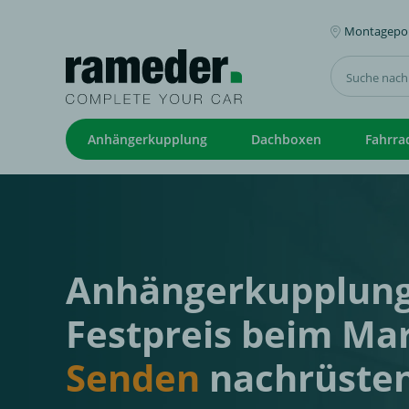
Montagepoi
Anhängerkupplung
Dachboxen
Fahrra
Anhängerkupplun
Festpreis beim Mar
Senden
nachrüste