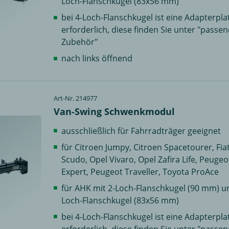
Loch-Flanschkugel (83x56 mm)
bei 4-Loch-Flanschkugel ist eine Adapterpla
erforderlich, diese finden Sie unter "passe
Zubehör"
nach links öffnend
Art-Nr. 214977
Van-Swing Schwenkmodul
ausschließlich für Fahrradträger geeignet
für Citroen Jumpy, Citroen Spacetourer, Fia
Scudo, Opel Vivaro, Opel Zafira Life, Peugeo
Expert, Peugeot Traveller, Toyota ProAce
für AHK mit 2-Loch-Flanschkugel (90 mm) u
Loch-Flanschkugel (83x56 mm)
bei 4-Loch-Flanschkugel ist eine Adapterpla
erforderlich, diese finden Sie unter "passe