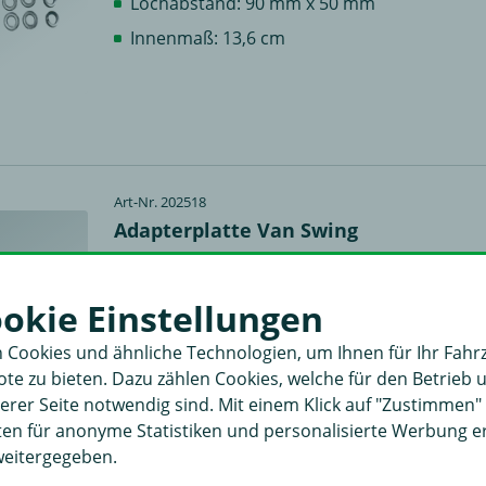
Lochabstand: 90 mm x 50 mm
Innenmaß: 13,6 cm
Art-Nr. 202518
Adapterplatte Van Swing
1 Bewertung
für AHK mit 4-Loch-Flanschkugel (83x56 mm
ookie Einstellungen
 Cookies und ähnliche Technologien, um Ihnen für Ihr Fahr
e zu bieten. Dazu zählen Cookies, welche für den Betrieb 
rer Seite notwendig sind. Mit einem Klick auf "Zustimmen
aten für anonyme Statistiken und personalisierte Werbung 
weitergegeben.