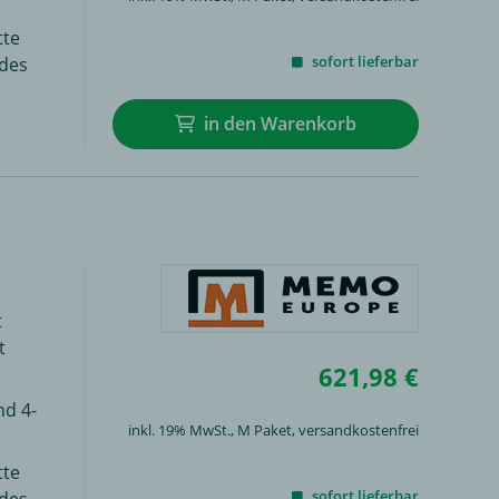
tte
sofort lieferbar
ndes
in den Warenkorb
t
t
621,98 €
nd 4-
inkl. 19% MwSt.,
M Paket
, versandkostenfrei
tte
sofort lieferbar
ndes