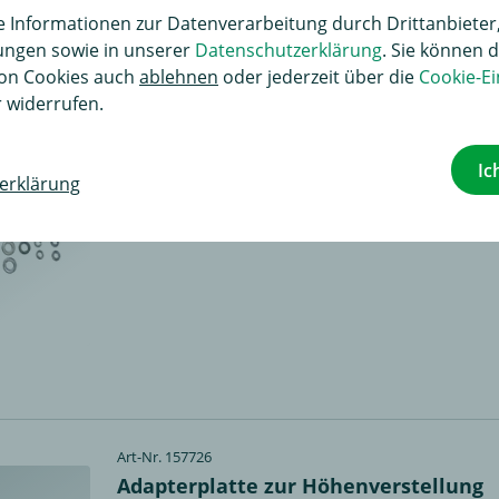
Informationen zur Datenverarbeitung durch Drittanbieter,
lungen sowie in unserer
Datenschutzerklärung
. Sie können d
on Cookies auch
ablehnen
oder jederzeit über die
Cookie-Ei
Art-Nr. 200600
 widerrufen.
Adapterplatte von 2-Loch auf 4-Loch
Stützlast: 140 kg
Ic
erklärung
D-Wert: 20,2 kN
Art-Nr. 157726
Adapterplatte zur Höhenverstellung