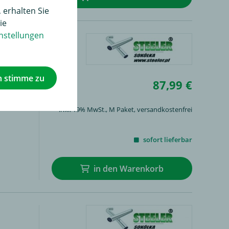
 erhalten Sie
ie
nstellungen
h stimme zu
87,99 €
inkl. 19% MwSt.,
M Paket
, versandkostenfrei
sofort lieferbar
in den Warenkorb