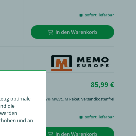
sofort lieferbar
in den Warenkorb
85,99 €
)
zeug optimale
inkl. 19% MwSt.,
M Paket
, versandkostenfrei
und die
" werden
sofort lieferbar
erhoben und an
in den Warenkorb