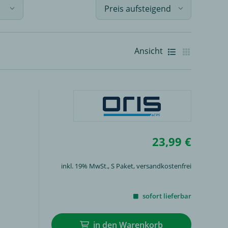
Ansicht
Galerie
Listenansicht
23,99 €
inkl. 19% MwSt.,
S Paket
, versandkostenfrei
sofort lieferbar
in den Warenkorb