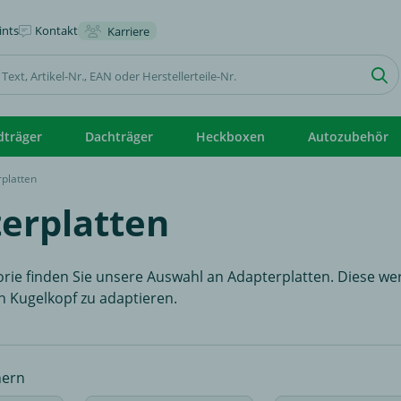
nts
Kontakt
Karriere
dträger
Dachträger
Heckboxen
Autozubehör
platten
erplatten
gorie finden Sie unsere Auswahl an Adapterplatten. Diese w
h Kugelkopf zu adaptieren.
nern