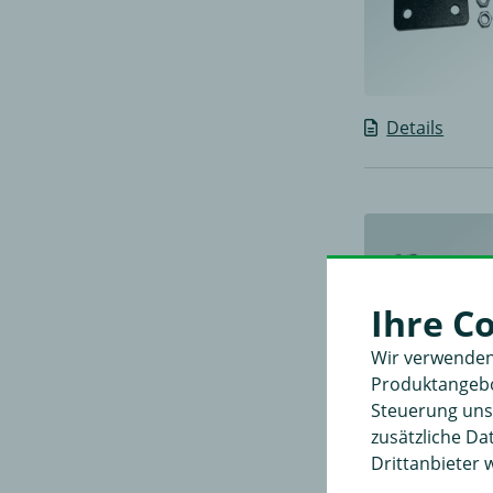
Details
Ihre C
Wir verwenden
Produktangebot
Steuerung unse
zusätzliche D
Drittanbieter 