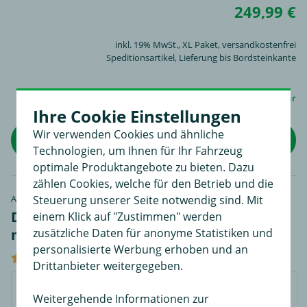
249,99 €
inkl. 19% MwSt.,
XL Paket
, versandkostenfrei
Speditionsartikel, Lieferung bis Bordsteinkante
sofort lieferbar
Ihre Cookie Einstellungen
Wir verwenden Cookies und ähnliche
in den Warenkorb
Technologien, um Ihnen für Ihr Fahrzeug
optimale Produktangebote zu bieten. Dazu
zählen Cookies, welche für den Betrieb und die
Art-Nr. 200031
Steuerung unserer Seite notwendig sind. Mit
Dachbox Menabo Marathon 320 schwarz
einem Klick auf "Zustimmen" werden
matt
zusätzliche Daten für anonyme Statistiken und
personalisierte Werbung erhoben und an
3 Bewertungen
Drittanbieter weitergegeben.
Weitergehende Informationen zur