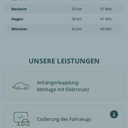
Beckum
55 km
37 Min.
Hagen
36 km
41 Min.
Münster
62 km
49 Min.
UNSERE LEISTUNGEN
Anhängerkupplung-
Montage mit Elektrosatz
Codierung des Fahrzeugs
Was ist 