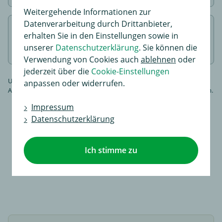
Weitergehende Informationen zur
Datenverarbeitung durch Drittanbieter,
Fertig!
erhalten Sie in den Einstellungen sowie in
Wir bauen für Sie an
unserer
Datenschutzerklärung
. Sie können die
Verwendung von Cookies auch
ablehnen
oder
jederzeit über die
Cookie-Einstellungen
Unser individueller Kaufberater hilft Ihnen dabei eine passende
anpassen oder widerrufen.
Anhängerkupplung schnell und einfach für Ihre Bedürfnisse zu finden.
Impressum
Datenschutzerklärung
Anhängerkupplung finden
Ich stimme zu