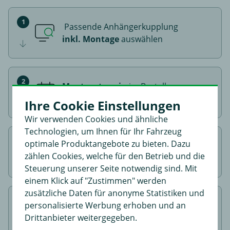
Passende Anhängerkupplung
inkl. Montage
auswählen
Montagetermin
im Bestellprozess
vereinbaren
Ihre Cookie Einstellungen
Wir verwenden Cookies und ähnliche
Technologien, um Ihnen für Ihr Fahrzeug
optimale Produktangebote zu bieten. Dazu
In den Warenkorb gehen &
Bestellung
zählen Cookies, welche für den Betrieb und die
abschließen
Steuerung unserer Seite notwendig sind. Mit
einem Klick auf "Zustimmen" werden
zusätzliche Daten für anonyme Statistiken und
personalisierte Werbung erhoben und an
Zu
Montagepoint
Drittanbieter weitergegeben.
kommen