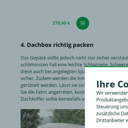
379,99 €
4. Dachbox richtig packen
Das Gepäck sollte jedoch nicht nur sicher versta
schlimmsten Fall eine leichte Schlagseite. Schwe
diese auch bei angelegten Spanngurten zusätzlich
sicher. Zudem werden die Innenwände der Dachbox 
Ihre C
gerüttelt werden. Lässt sie sich auf dem
Dachträg
Sie die Fahrt angetreten, kontrollieren Sie nach
Wir verwenden
Dachkoffer sollte keinesfalls vergessen werden –
Produktangebot
Steuerung unse
zusätzliche D
Drittanbieter 