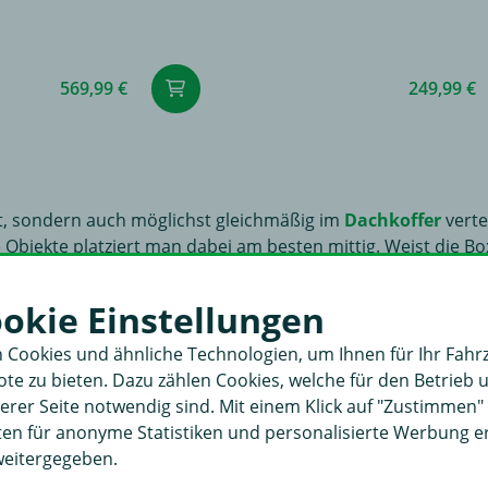
569,99 €
249,99 €
ut, sondern auch möglichst gleichmäßig im
Dachkoffer
verte
re Objekte platziert man dabei am besten mittig. Weist die 
 „ausgestopft“ werden, am besten mit einer Decke, einem Sc
auch vor Kratzern geschützt. Bevor man zur großen Reise au
ookie Einstellungen
er
noch leicht bewegen, müssen die Schrauben oder Befest
 50 bis 100 Kilometern noch einmal den festen Sitz der Dac
 Cookies und ähnliche Technologien, um Ihnen für Ihr Fahr
 so ist das Gepäck bei einem Zwischenstopp gut geschützt.
e zu bieten. Dazu zählen Cookies, welche für den Betrieb 
rer Seite notwendig sind. Mit einem Klick auf "Zustimmen
aten für anonyme Statistiken und personalisierte Werbung 
weitergegeben.