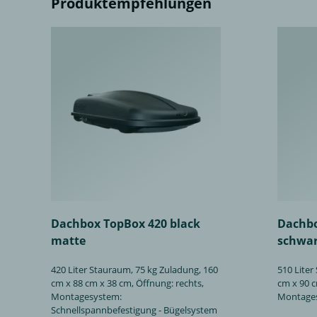
Produktempfehlungen
Dachbox TopBox 420 black
Dachbo
matte
schwar
420 Liter Stauraum, 75 kg Zuladung, 160
510 Liter
cm x 88 cm x 38 cm, Öffnung: rechts,
cm x 90 c
Montagesystem:
Montages
Schnellspannbefestigung - Bügelsystem