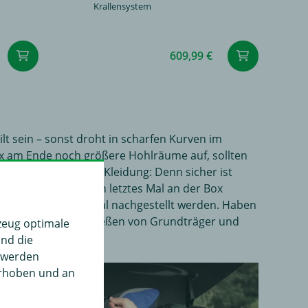
Krallensystem
609,99 €
ilt sein – sonst droht in scharfen Kurven im
Box am Ende noch größere Hohlräume auf, sollten
hlafsack oder auch Kleidung: Denn sicher ist
fbricht, sollte ein letztes Mal an der Box
igungen noch einmal nachgestellt werden. Haben
hbox. Auch das Abschließen von Grundträger und
zeug optimale
und die
" werden
erhoben und an