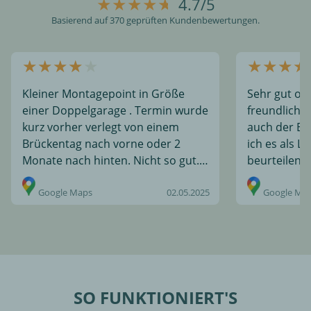
4.7/5
Basierend auf 370 geprüften Kundenbewertungen.
Kleiner Montagepoint in Größe
Sehr gut org
einer Doppelgarage . Termin wurde
freundlich. 
kurz vorher verlegt von einem
auch der Ein
Brückentag nach vorne oder 2
ich es als L
Monate nach hinten. Nicht so gut.
beurteilen k
Sonst war die Montage sowie die ...
im Besonder
Google Maps
02.05.2025
Montagepu..
Google Ma
SO FUNKTIONIERT'S