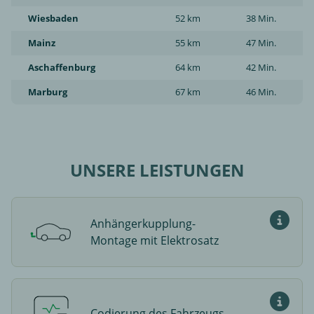
Wiesbaden
52 km
38 Min.
Mainz
55 km
47 Min.
Aschaffenburg
64 km
42 Min.
Marburg
67 km
46 Min.
UNSERE LEISTUNGEN
Anhängerkupplung-
Passende
Montage mit Elektrosatz
Codierung des Fahrzeugs