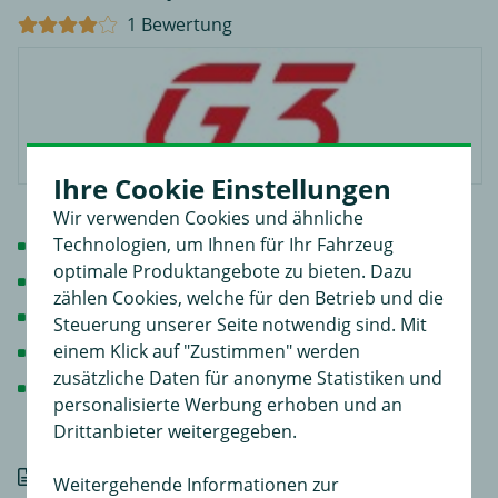
1 Bewertung
Ihre Cookie Einstellungen
Wir verwenden Cookies und ähnliche
Technologien, um Ihnen für Ihr Fahrzeug
330 Liter Stauraum
optimale Produktangebote zu bieten. Dazu
75 kg Zuladung
zählen Cookies, welche für den Betrieb und die
144 cm x 86 cm x 37,5 cm
Steuerung unserer Seite notwendig sind. Mit
einem Klick auf "Zustimmen" werden
Öffnung: beidseitig
zusätzliche Daten für anonyme Statistiken und
Montagesystem: Schnellspannbefestigung -
personalisierte Werbung erhoben und an
Bügelsystem
Drittanbieter weitergegeben.
Details
Weitergehende Informationen zur