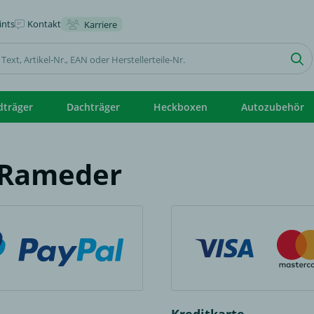
nts
Kontakt
Karriere
dträger
Dachträger
Heckboxen
Autozubehör
 Rameder