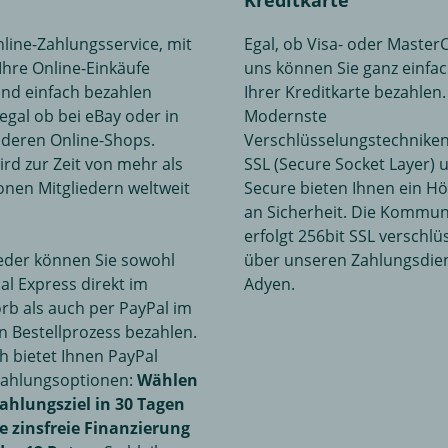
Kreditkarte
Online-Zahlungsservice, mit
Egal, ob Visa- oder MasterC
Ihre Online-Einkäufe
uns können Sie ganz einfac
und einfach bezahlen
Ihrer Kreditkarte bezahlen.
egal ob bei eBay oder in
Modernste
nderen Online-Shops.
Verschlüsselungstechniken 
ird zur Zeit von mehr als
SSL (Secure Socket Layer) 
ionen Mitgliedern weltweit
Secure bieten Ihnen ein 
an Sicherheit. Die Kommun
erfolgt 256bit SSL verschlü
eder können Sie sowohl
über unseren Zahlungsdien
al Express direkt im
Adyen.
b als auch per PayPal im
n Bestellprozess bezahlen.
ch bietet Ihnen PayPal
 Zahlungsoptionen:
Wählen
Zahlungsziel in 30 Tagen
e zinsfreie Finanzierung