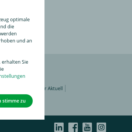
serer
 unseren
zeug optimale
und die
" werden
erhoben und an
 erhalten Sie
ie
nstellungen
isanfrage
Rameder Aktuell
rten
h stimme zu