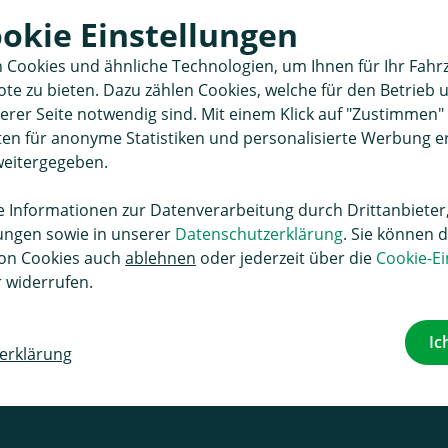
Sie findet ergänzend zu un
ookie Einstellungen
Datenschutzerklärung und
AGB Anwendung.
 Cookies und ähnliche Technologien, um Ihnen für Ihr Fahr
e zu bieten. Dazu zählen Cookies, welche für den Betrieb 
Datenschutz
rer Seite notwendig sind. Mit einem Klick auf "Zustimmen
FAQ
aten für anonyme Statistiken und personalisierte Werbung 
weitergegeben.
Informationen zur Datenverarbeitung durch Drittanbieter,
lungen sowie in unserer
Kundenservice
Datenschutzerklärung
. Sie können d
on Cookies auch
ablehnen
oder jederzeit über die
Cookie-Ei
 widerrufen.
s-Garantie
FAQ
Anfrage Flottenfahrzeuge
Kontakt
Pre
viceformulare
Technik Tipps
Versandkosten
Zahlungsa
Ic
erklärung