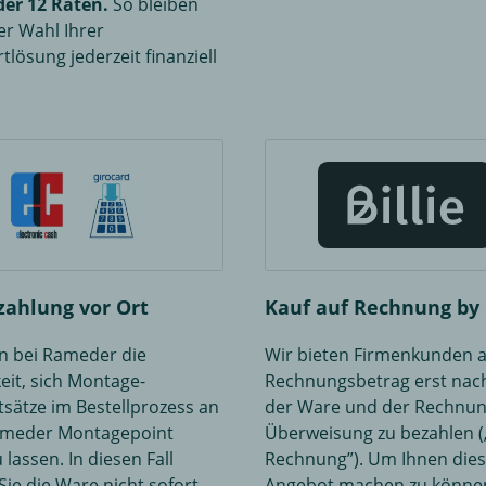
oder 12 Raten.
So bleiben
der Wahl Ihrer
tlösung jederzeit finanziell
zahlung vor Ort
Kauf auf Rechnung by B
n bei Rameder die
Wir bieten Firmenkunden a
eit, sich Montage-
Rechnungsbetrag erst nach
sätze im Bestellprozess an
der Ware und der Rechnun
ameder Montagepoint
Überweisung zu bezahlen (
u lassen. In diesen Fall
Rechnung”). Um Ihnen die
ie die Ware nicht sofort
Angebot machen zu könne