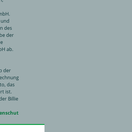
GmbH.
- und
n des
be der
re
bH ab.
b der
 Rechnung
to, das
t ist.
er Billie
tenschut