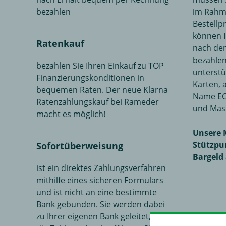
bezahlen
im Rahm
Bestellp
können I
Ratenkauf
nach de
bezahlen
bezahlen Sie Ihren Einkauf zu TOP
unterstü
Finanzierungskonditionen in
Karten, 
bequemen Raten. Der neue Klarna
Name EC-
Ratenzahlungskauf bei Rameder
und Mast
macht es möglich!
Unsere 
Stützpu
Sofortüberweisung
Bargeld
ist ein direktes Zahlungsverfahren
mithilfe eines sicheren Formulars
und ist nicht an eine bestimmte
Bank gebunden. Sie werden dabei
zu Ihrer eigenen Bank geleitet, um