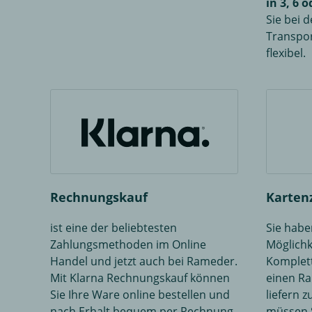
in 3, 6 
Sie bei 
Transpor
flexibel.
Rechnungskauf
Karten
ist eine der beliebtesten
Sie habe
Zahlungsmethoden im Online
Möglichk
Handel und jetzt auch bei Rameder.
Komplett
Mit Klarna Rechnungskauf können
einen R
Sie Ihre Ware online bestellen und
liefern z
nach Erhalt bequem per Rechnung
müssen S