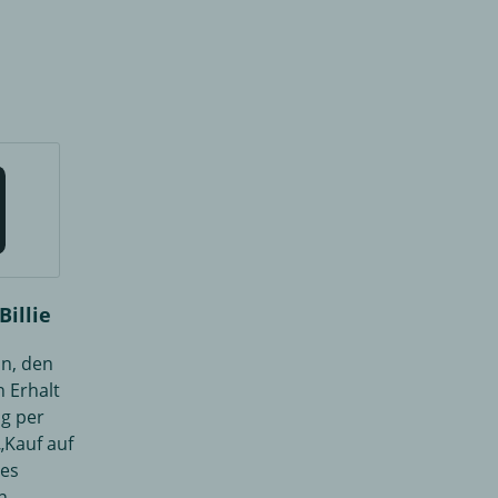
illie
n, den
 Erhalt
g per
„Kauf auf
ses
n,