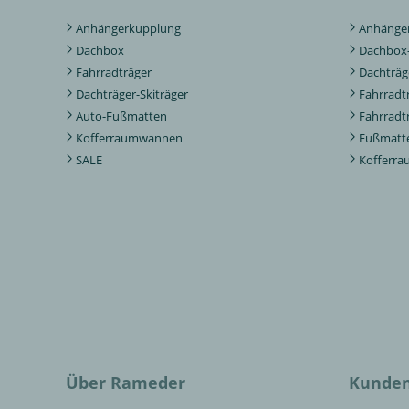
Anhängerkupplung
Anhänger
Dachbox
Dachbox-
Fahrradträger
Dachträg
Dachträger-Skiträger
Fahrradt
Auto-Fußmatten
Fahrradt
Kofferraumwannen
Fußmatte
SALE
Kofferr
Über Rameder
Kunden