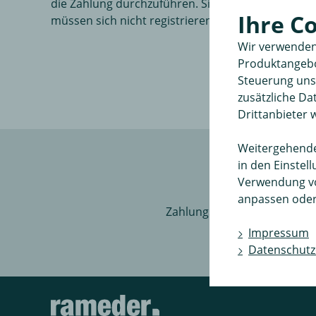
die Zahlung durchzuführen. Sie
Ihre C
müssen sich nicht registrieren.
Wir verwenden
Produktangebot
Steuerung unse
zusätzliche D
Drittanbieter 
Weitergehende 
in den Einstel
Verwendung v
anpassen oder
Zahlungsart Billie
Bestprei
Impressum
Ser
Datenschutz