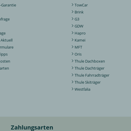
-Garantie
TowCar
Brink
nfrage
G3
GDW
rage
Hapro
Aktuell
Kamei
ormulare
MFT
Tipps
Oris
kosten
Thule Dachboxen
arten
Thule Dachträger
Thule Fahrradträger
Thule Skiträger
Westfalia
Zahlungsarten