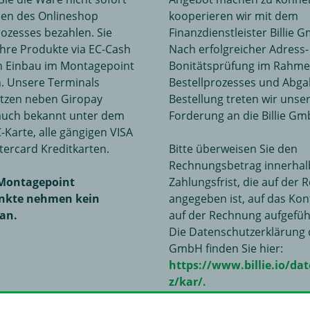
en des Onlineshop
kooperieren wir mit dem
rozesses bezahlen. Sie
Finanzdienstleister Billie 
hre Produkte via EC-Cash
Nach erfolgreicher Adress
n Einbau im Montagepoint
Bonitätsprüfung im Rahme
. Unsere Terminals
Bestellprozesses und Abga
tzen neben Giropay
Bestellung treten wir unse
auch bekannt unter dem
Forderung an die Billie Gm
Karte, alle gängigen VISA
ercard Kreditkarten.
Bitte überweisen Sie den
Rechnungsbetrag innerhal
Montagepoint
Zahlungsfrist, die auf der
nkte nehmen kein
angegeben ist, auf das Kon
 an.
auf der Rechnung aufgeführ
Die Datenschutzerklärung d
GmbH finden Sie hier:
https://www.billie.io/da
z/kar/.