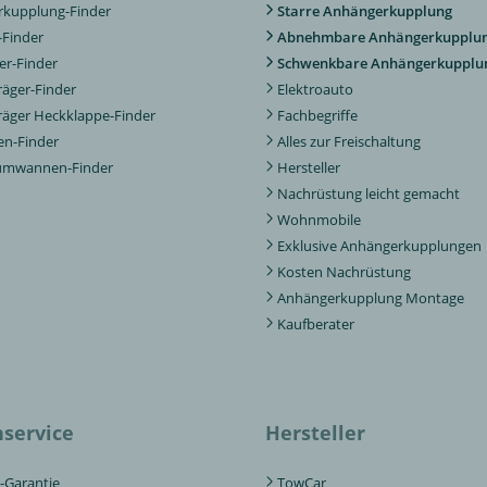
kupplung-Finder
Starre Anhängerkupplung
Finder
Abnehmbare Anhängerkupplu
er-Finder
Schwenkbare Anhängerkupplu
räger-Finder
Elektroauto
räger Heckklappe-Finder
Fachbegriffe
n-Finder
Alles zur Freischaltung
aumwannen-Finder
Hersteller
Nachrüstung leicht gemacht
Wohnmobile
Exklusive Anhängerkupplungen
Kosten Nachrüstung
Anhängerkupplung Montage
Kaufberater
service
Hersteller
-Garantie
TowCar