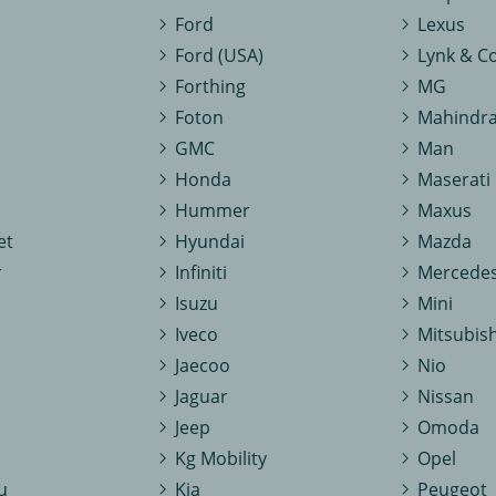
Ford
Lexus
Ford (USA)
Lynk & C
Forthing
MG
Foton
Mahindr
GMC
Man
Honda
Maserati
Hummer
Maxus
et
Hyundai
Mazda
r
Infiniti
Mercedes
Isuzu
Mini
Iveco
Mitsubish
Jaecoo
Nio
Jaguar
Nissan
Jeep
Omoda
o
Kg Mobility
Opel
u
Kia
Peugeot