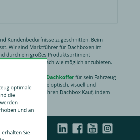
und Kundenbedürfnisse zugeschnitten. Beim
sst. Wir sind Marktführer für Dachboxen im
s und durch ein großes Produktsortiment
g so schnell und einfach wie möglich anzubieten.
sicher den passenden
Dachkoffer
für sein Fahrzeug
rzeugauswahl“ für Sie optisch, visuell und
zeug optimale
lt. Starten Sie jetzt Ihren Dachbox Kauf, indem
und die
" werden
erhoben und an
 erhalten Sie
ie