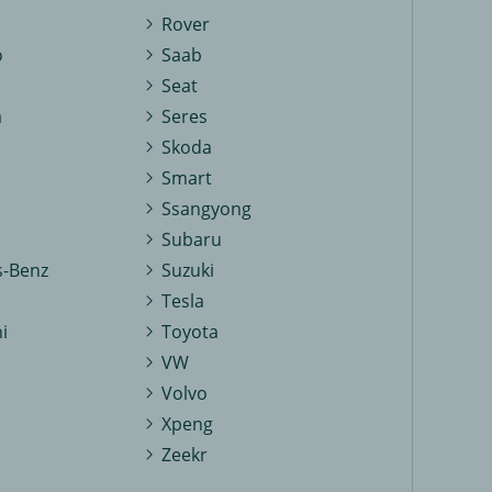
Rover
o
Saab
Seat
a
Seres
Skoda
Smart
Ssangyong
Subaru
-Benz
Suzuki
Tesla
i
Toyota
VW
Volvo
Xpeng
Zeekr