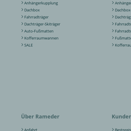
Anhängerkupplung
Anhänger
Dachbox
Dachbox-
Fahrradträger
Dachträg
Dachträger-Skiträger
Fahrradt
Auto-Fußmatten
Fahrradt
Kofferraumwannen
Fußmatte
SALE
Kofferr
Über Rameder
Kunden
Anfahrt
Bestpreis