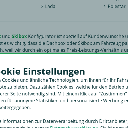
Lada
Polestar
x
und
Skibox
Konfigurator ist speziell auf Kundenwünsche 
st es wichtig, dass die Dachbox oder Skibox am Fahrzeug pa
, weil wir durch ein optimales Preis-Leis­tungs-Ver­hält­ni
er Ziel ist es, Ihnen die passende Dachbox für Ihr Fahrzeu
ookie Einstellungen
al ob mit Werkstatterfahrung oder Laie, soll einfach und 
r 25.000 Fahrzeugtypen ist es wichtig, dass der Prozess „Fah
 Cookies und ähnliche Technologien, um Ihnen für Ihr Fahr
ltet wird. Dafür wurde dieser Dachbox Konfigurator entwicke
e zu bieten. Dazu zählen Cookies, welche für den Betrieb 
eughersteller auswählen.
rer Seite notwendig sind. Mit einem Klick auf "Zustimmen
aten für anonyme Statistiken und personalisierte Werbung 
weitergegeben.
Informationen zur Datenverarbeitung durch Drittanbieter,
lungen sowie in unserer
Datenschutzerklärung
. Sie können d