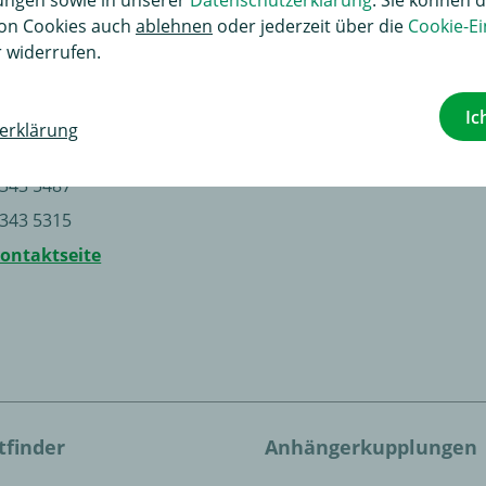
on Cookies auch
ablehnen
oder jederzeit über die
Cookie-Ei
 widerrufen.
Ic
erklärung
 Freitag 8-17 Uhr | Samstag 8-12 Uhr
 343 5487
 343 5315
Kontaktseite
tfinder
Anhängerkupplungen