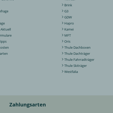
Brink
nfrage
G3
GDW
rage
Hapro
Aktuell
Kamei
ormulare
MFT
Tipps
Oris
kosten
Thule Dachboxen
arten
Thule Dachträger
Thule Fahrradträger
Thule Skiträger
Westfalia
Zahlungsarten