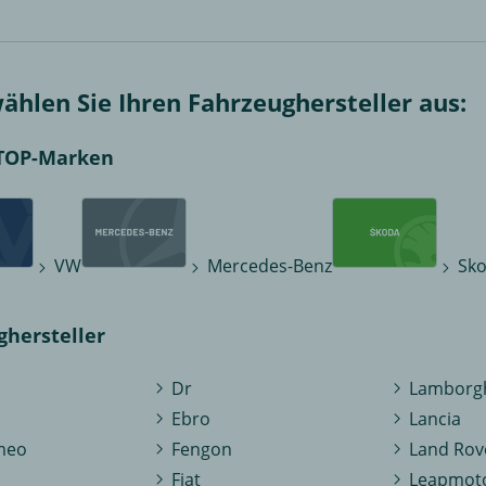
wählen Sie Ihren Fahrzeughersteller aus:
TOP-Marken
VW
Mercedes-Benz
Sk
ghersteller
Dr
Lamborgh
Ebro
Lancia
meo
Fengon
Land Rov
Fiat
Leapmot