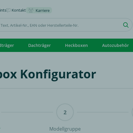
nts
Kontakt
Karriere
dträger
Dachträger
Heckboxen
Autozubehör
ox Konfigurator
r
Modellgruppe