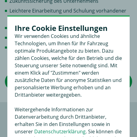
Zukunftssicherung des Unternehmens
Leichtere Einarbeitung und Schulung vorhandener
bzw. neuer Mitarbeiter
Ihre Cookie Einstellungen
Straffung und Optimierung der Organisation
Wir verwenden Cookies und ähnliche
Sicherung von Know-How durch Dokumentation
Technologien, um Ihnen für Ihr Fahrzeug
Abwendung von Produkthaftungsrisiken durch
optimale Produktangebote zu bieten. Dazu
Organisation der Unternehmensabläufe
zählen Cookies, welche für den Betrieb und die
Steuerung unserer Seite notwendig sind. Mit
einem Klick auf "Zustimmen" werden
zusätzliche Daten für anonyme Statistiken und
Rameder ISO-Zertifikat ansehen
personalisierte Werbung erhoben und an
Drittanbieter weitergegeben.
Weitergehende Informationen zur
Datenverarbeitung durch Drittanbieter,
Rameder
erhalten Sie in den Einstellungen sowie in
unserer
Datenschutzerklärung
. Sie können die