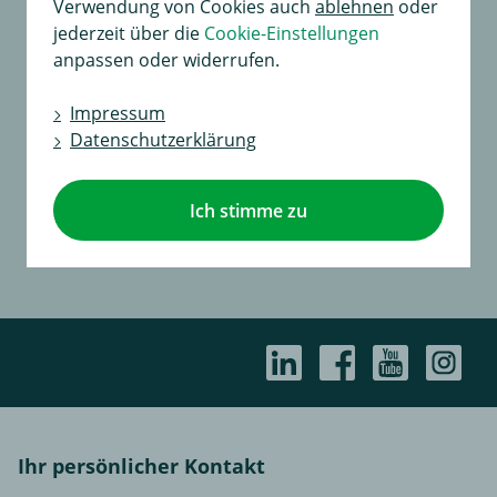
Autohaus Montagen
Verwendung von Cookies auch
ablehnen
oder
jederzeit über die
Cookie-Einstellungen
Fahrradtraeger-Highlights
Kaufberater
anpassen oder widerrufen.
Anfahrt
Ausbildung und Karriere
ISO Zertifizierung
Impressum
Datenschutzerklärung
Rabatte, Aktionen & Gutscheine
Solaranlage
TecDoc Datenlieferant
Ich stimme zu
Unternehmensgrundsätze
Webcam
Wir über uns
Ihr persönlicher Kontakt