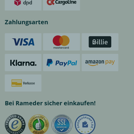
Zahlungsarten
Bei Rameder sicher einkaufen!