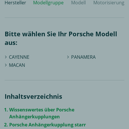
Hersteller
Modellgruppe
Modell
Motorisierung
Bitte wählen Sie Ihr Porsche Modell
aus:
CAYENNE
PANAMERA
MACAN
Inhaltsverzeichnis
Wissenswertes über Porsche
Anhängerkupplungen
Porsche Anhängerkupplung starr