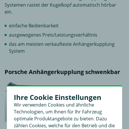
Systemen rastet der Kugelkopf automatisch hörbar
ein.
einfache Bedienbarkeit
ausgewogenes Preis/Leistungsverhältnis
das am meisten verkaufteste Anhängerkupplung
System
Porsche Anhängerkupplung schwenkbar
Ihre Cookie Einstellungen
Wir verwenden Cookies und ähnliche
Technologien, um Ihnen für Ihr Fahrzeug
optimale Produktangebote zu bieten. Dazu
zählen Cookies, welche für den Betrieb und die