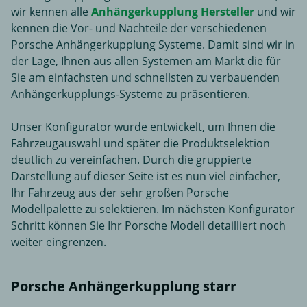
wir kennen alle
Anhängerkupplung Hersteller
und wir
kennen die Vor- und Nachteile der verschiedenen
Porsche Anhängerkupplung Systeme. Damit sind wir in
der Lage, Ihnen aus allen Systemen am Markt die für
Sie am einfachsten und schnellsten zu verbauenden
Anhängerkupplungs-Systeme zu präsentieren.
Unser Konfigurator wurde entwickelt, um Ihnen die
Fahrzeugauswahl und später die Produktselektion
deutlich zu vereinfachen. Durch die gruppierte
Darstellung auf dieser Seite ist es nun viel einfacher,
Ihr Fahrzeug aus der sehr großen Porsche
Modellpalette zu selektieren. Im nächsten Konfigurator
Schritt können Sie Ihr Porsche Modell detailliert noch
weiter eingrenzen.
Porsche Anhängerkupplung starr