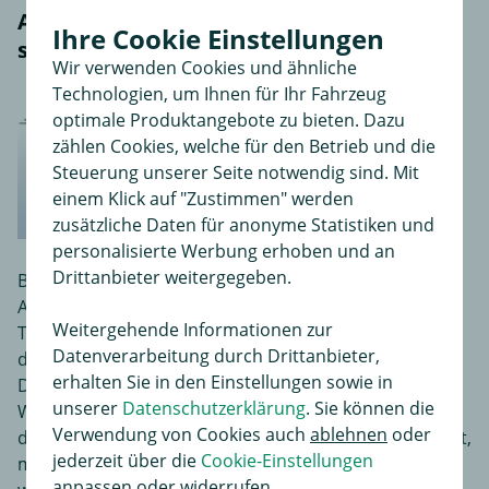
Alfa Romeo Anhängerkupplung
Ihre Cookie Einstellungen
schwenkbar
Wir verwenden Cookies und ähnliche
Technologien, um Ihnen für Ihr Fahrzeug
optimale Produktangebote zu bieten. Dazu
zählen Cookies, welche für den Betrieb und die
Steuerung unserer Seite notwendig sind. Mit
einem Klick auf "Zustimmen" werden
zusätzliche Daten für anonyme Statistiken und
personalisierte Werbung erhoben und an
Drittanbieter weitergegeben.
Bei einer schwenkbaren Alfa Romeo
Anhängerkupplung ist der Kugelkopf fest mit der
Weitergehende Informationen zur
Traverse verbunden. Er muss weder montiert, noch
Datenverarbeitung durch Drittanbieter,
demontiert werden. Der Kugelkopf wird über ein
erhalten Sie in den Einstellungen sowie in
Drehrad in Bereitschafts- bzw. Ruheposition gebracht.
unserer
Datenschutzerklärung
. Sie können die
Werden Kennzeichen oder Teile der Beleuchtung
Verwendung von Cookies auch
ablehnen
oder
durch die
schwenkbare Anhängerkupplung
verdeckt,
jederzeit über die
Cookie-Einstellungen
muss der Kugelkopf in die Ruheposition gebracht
anpassen oder widerrufen.