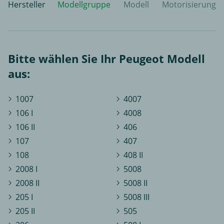
Hersteller
Modellgruppe
Modell
Motorisierung
Bitte wählen Sie Ihr Peugeot Modell
aus:
1007
4007
106 I
4008
106 II
406
107
407
108
408 II
2008 I
5008
2008 II
5008 II
205 I
5008 III
205 II
505