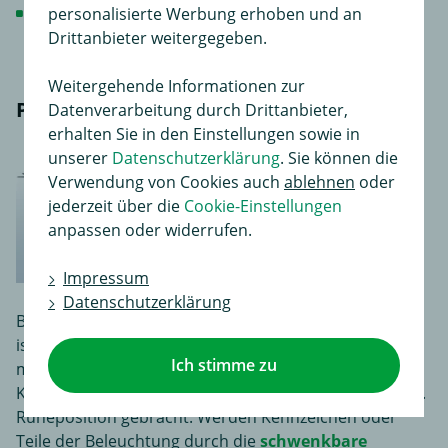
das am meisten verkaufteste Anhängerkupplung
personalisierte Werbung erhoben und an
System
Drittanbieter weitergegeben.
Weitergehende Informationen zur
Peugeot Anhängerkupplung schwenkbar
Datenverarbeitung durch Drittanbieter,
erhalten Sie in den Einstellungen sowie in
unserer
Datenschutzerklärung
. Sie können die
Verwendung von Cookies auch
ablehnen
oder
jederzeit über die
Cookie-Einstellungen
anpassen oder widerrufen.
Impressum
Datenschutzerklärung
Bei einer schwenkbaren Peugeot Anhängerkupplung
ist der Kugelkopf fest mit der Traverse verbunden. Er
Ich stimme zu
muss weder montiert, noch demontiert werden. Der
Kugelkopf wird über ein Drehrad in Bereitschafts- bzw.
Ruheposition gebracht. Werden Kennzeichen oder
Teile der Beleuchtung durch die
schwenkbare