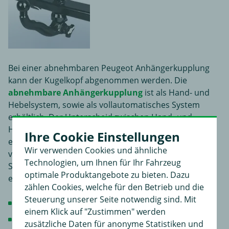
Bei einer abnehmbaren Peugeot Anhängerkupplung
kann der Kugelkopf abgenommen werden. Die
abnehmbare Anhängerkupplung
ist als Hand- und
Hebelsystem, sowie als vollautomatisches System
erhältlich. Der Unterscheid zwischen Hand- und
Hebelsystem und vollautomatischen Systemen liegt in
Ihre Cookie Einstellungen
erster Linie in der Bedienbarkeit. Bei
Wir verwenden Cookies und ähnliche
vollautomatischen Peugeot Anhängerkupplung
Technologien, um Ihnen für Ihr Fahrzeug
Systemen rastet der Kugelkopf automatisch hörbar
optimale Produktangebote zu bieten. Dazu
ein.
zählen Cookies, welche für den Betrieb und die
Steuerung unserer Seite notwendig sind. Mit
einfache Bedienbarkeit
einem Klick auf "Zustimmen" werden
ausgewogenes Preis/Leistungsverhältnis
zusätzliche Daten für anonyme Statistiken und