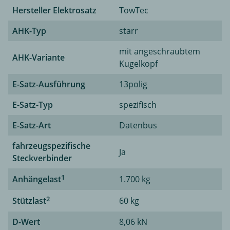
Hersteller Elektrosatz
TowTec
AHK-Typ
starr
mit angeschraubtem
AHK-Variante
Kugelkopf
E-Satz-Ausführung
13polig
E-Satz-Typ
spezifisch
E-Satz-Art
Datenbus
fahrzeugspezifische
Ja
Steckverbinder
1
Anhängelast
1.700 kg
2
Stützlast
60 kg
D-Wert
8,06 kN