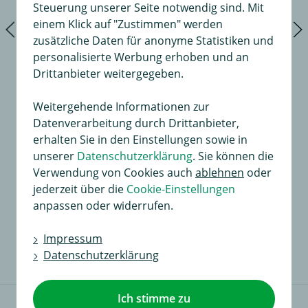
Steuerung unserer Seite notwendig sind. Mit
einem Klick auf "Zustimmen" werden
zusätzliche Daten für anonyme Statistiken und
personalisierte Werbung erhoben und an
Drittanbieter weitergegeben.
Weitergehende Informationen zur
Datenverarbeitung durch Drittanbieter,
erhalten Sie in den Einstellungen sowie in
unserer
Datenschutzerklärung
. Sie können die
Verwendung von Cookies auch
ablehnen
oder
Universal Erweiterungssatz
jederzeit über die
Cookie-Einstellungen
für Dauerplus, Masse und Ladeleitung mit Abschaltrelais
anpassen oder widerrufen.
52,00 €
in
34,99 €
Impressum
Datenschutzerklärung
Ich stimme zu