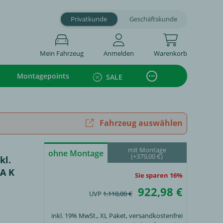
Privatkunde
Geschäftskunde
Mein Fahrzeug
Anmelden
Warenkorb
Montagepoints
SALE
Fahrzeug auswählen
mit Montage
ohne Montage
(+379,00 €)
kl.
RA K
Sie sparen 16%
922,98 €
UVP
1.110,00 €
inkl. 19% MwSt.,
XL Paket
, versandkostenfrei