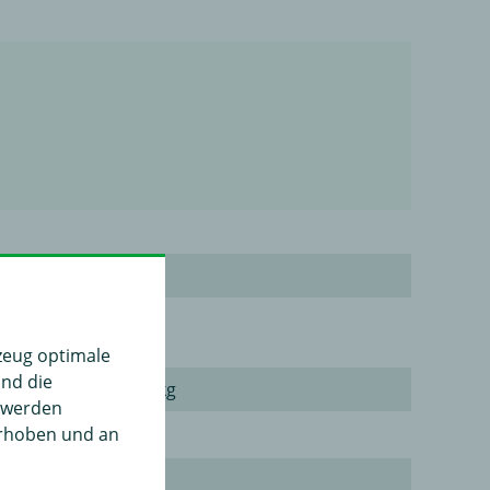
ppbar
Ja
räger
Ja
zeug optimale
und die
21,09 kg
" werden
erhoben und an
3,5 h
Nein