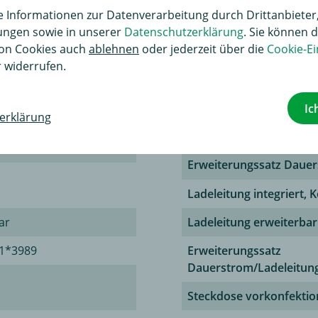
Informationen zur Datenverarbeitung durch Drittanbieter,
Freischaltung erforderli
lungen sowie in unserer
Datenschutzerklärung
. Sie können d
on Cookies auch
ablehnen
oder jederzeit über die
Cookie-Ei
Einparkhilfen-Abschalt
 widerrufen.
Nebelschlussleuchten-A
Dauerstrom integriert, 
Ic
erklärung
Dauerstrom erweiterba
Erweiterungssatz Daue
Ladeleitung integriert, 
ar
Ladeleitung erweiterbar
1*3989
Erweiterungssatz
Dauerstrom/Ladeleitun
Steckdose vorkonfektio