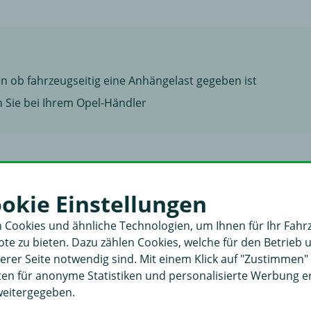
n ob fahrzeugseitig eine Anhängelast gegeben ist
 Sie bei Ihrem Opel-Händler
Steckdosenhalter abkla
ookie Einstellungen
Fahrradträger / Lastent
geeignet
 Cookies und ähnliche Technologien, um Ihnen für Ihr Fahr
r
e zu bieten. Dazu zählen Cookies, welche für den Betrieb 
Gewicht
rer Seite notwendig sind. Mit einem Klick auf "Zustimmen
3
aten für anonyme Statistiken und personalisierte Werbung 
Montagezeit (in Std.)
e von unten gesteckt
weitergegeben.
C2 Leuchte zu verbauen