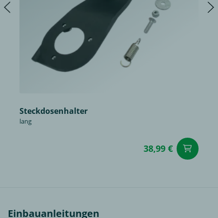
Steckdosenhalter
lang
38,99 €
in
Einbauanleitungen