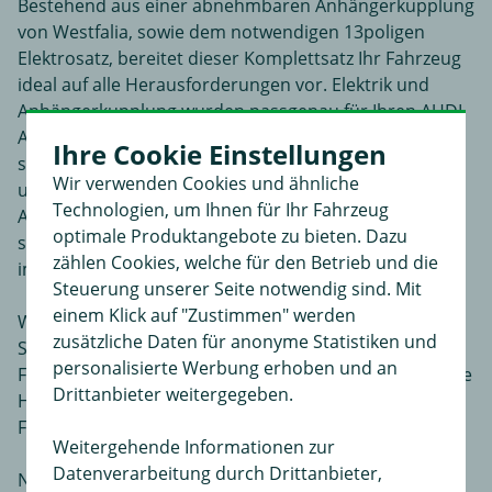
Bestehend aus einer abnehmbaren Anhängerkupplung
von Westfalia, sowie dem notwendigen 13poligen
Elektrosatz, bereitet dieser Komplettsatz Ihr Fahrzeug
ideal auf alle Herausforderungen vor. Elektrik und
Anhängerkupplung wurden passgenau für Ihren AUDI
A5 entwickelt. Mit 90 kg Stützlast ist der Komplettsatz
Ihre Cookie Einstellungen
sowohl für den Transport von Fahrrädern mit einem
Wir verwenden Cookies und ähnliche
unserer Fahrradträger, als auch für das Ziehen eines
Technologien, um Ihnen für Ihr Fahrzeug
Anhängers bis 2100 kg geeignet. Der Kugelkopf lässt
optimale Produktangebote zu bieten. Dazu
sich bei Nichtgebrauch unkompliziert abnehmen und
zählen Cookies, welche für den Betrieb und die
im Kofferraum verstauen.
Steuerung unserer Seite notwendig sind. Mit
einem Klick auf "Zustimmen" werden
Weder die Vorführung Ihres AUDI A5 bei einem
zusätzliche Daten für anonyme Statistiken und
Sachverständigen, noch eine Eintragung in die
personalisierte Werbung erhoben und an
Fahrzeugpapiere ist erforderlich. Bitte beachten Sie die
Drittanbieter weitergegeben.
Hinweise des Fahrzeugherstellers in Ihrem
Fahrzeugbenutzerhandbuch.
Weitergehende Informationen zur
Datenverarbeitung durch Drittanbieter,
Nur den Artikel ZB5445 benötigen Sie noch zu diesem