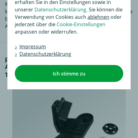
erhalten Sie in den Einstellungen sowie in
Komplettsatz. Damit erhalten Sie, angefangen von der
unserer
Datenschutzerklärung
. Sie können die
kleinsten Schraube bis zur Montageanleitung, alles was
Verwendung von Cookies auch
ablehnen
oder
benötigt wird, um an Ihrem AUDI A5 eine
jederzeit über die
Cookie-Einstellungen
Anhängerkupplung zu montieren.
anpassen oder widerrufen.
Impressum
Datenschutzerklärung
passendes Zubehör für Westfalia
Anhängerkupplung abnehmbar inkl.
Ich stimme zu
TowTec E-Satz 13polig spezifisch (3)