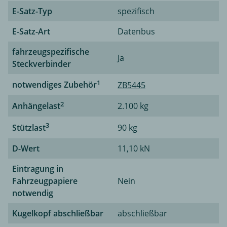
E-Satz-Typ
spezifisch
E-Satz-Art
Datenbus
fahrzeugspezifische
Ja
Steckverbinder
1
notwendiges Zubehör
ZB5445
2
Anhängelast
2.100 kg
3
Stützlast
90 kg
D-Wert
11,10 kN
Eintragung in
Fahrzeugpapiere
Nein
notwendig
Kugelkopf abschließbar
abschließbar