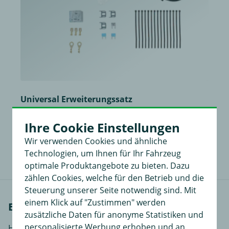
Universal Erweiterungssatz
für Dauerplus, Masse und Ladeleitung mit Abschaltrelais
Ihre Cookie Einstellungen
52,00 €
in
Wir verwenden Cookies und ähnliche
34,99 €
Technologien, um Ihnen für Ihr Fahrzeug
optimale Produktangebote zu bieten. Dazu
zählen Cookies, welche für den Betrieb und die
Steuerung unserer Seite notwendig sind. Mit
einem Klick auf "Zustimmen" werden
Einbauanleitungen
zusätzliche Daten für anonyme Statistiken und
personalisierte Werbung erhoben und an
Hier finden Sie Einbauanleitungen in verschiedenen