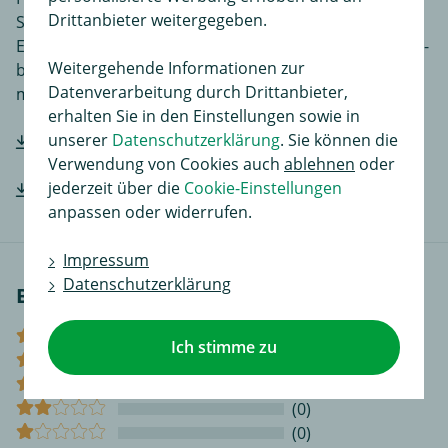
Drittanbieter weitergegeben.
Sprachen, je nach Artikel noch ergänzende
Einbauhilfen und zusätzliches Bildmaterial das den Ein-
Weitergehende Informationen zur
bzw. Anbau des Produktes für Sie noch einfacher
Datenverarbeitung durch Drittanbieter,
macht.
erhalten Sie in den Einstellungen sowie in
unserer
Datenschutzerklärung
. Sie können die
Hersteller-Einbauanleitung downloaden
Verwendung von Cookies auch
ablehnen
oder
jederzeit über die
Cookie-Einstellungen
Hersteller-Einbauanleitung downloaden
anpassen oder widerrufen.
Impressum
Datenschutzerklärung
Bewertungen
(0)
Ich stimme zu
(0)
(0)
(0)
(0)