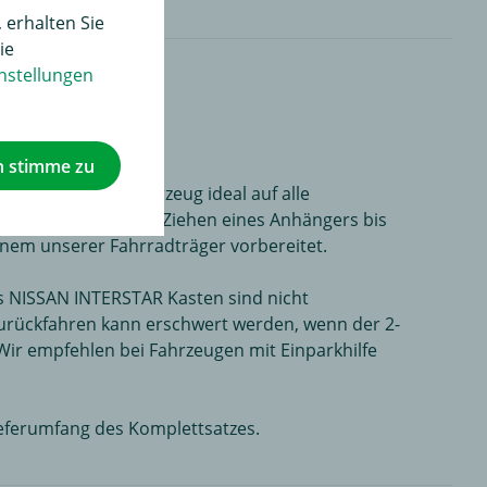
 erhalten Sie
ie
nstellungen
Elektrik
h stimme zu
plettsatz Ihr Fahrzeug ideal auf alle
möglicht Ihnen das Ziehen eines Anhängers bis
einem unserer Fahrradträger vorbereitet.
s NISSAN INTERSTAR Kasten sind nicht
Zurückfahren kann erschwert werden, wenn der 2-
Wir empfehlen bei Fahrzeugen mit Einparkhilfe
eferumfang des Komplettsatzes.