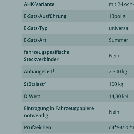
AHK-Variante
mit 2-Loch
E-Satz-Ausführung
13polig
E-Satz-Typ
universal
E-Satz-Art
Summer
fahrzeugspezifische
Nein
Steckverbinder
1
Anhängelast
2.300 kg
2
Stützlast
100 kg
D-Wert
14,30 kN
Eintragung in Fahrzeugpapiere
Nein
notwendig
Prüfzeichen
e4*94/20*