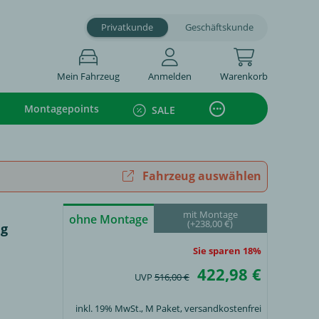
Privatkunde
Geschäftskunde
Mein Fahrzeug
Anmelden
Warenkorb
Montagepoints
SALE
Fahrzeug auswählen
mit Montage
ohne Montage
(+238,00 €)
ig
Sie sparen 18%
422,98 €
UVP
516,00 €
inkl. 19% MwSt.,
M Paket
, versandkostenfrei