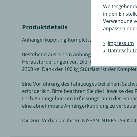
Weitergehende 
in den Einstel
Verwendung v
Produktdetails
anpassen oder
Anhängerkupplung-Komplettsatz für Ihren NISSAN I
Impressum
Datenschutz
Bestehend aus einem Anhängebock von Oris sowie d
Herausforderungen vor. Die für Ihren NISSAN INT
2300 kg. Dank der 100 kg Stützlast ist der Kompl
Eine Vorführung des Fahrzeuges bei einem Sachve
erforderlich. Bitte beachten Sie die Hinweise d
Loch Anhängebock im Erfassungsraum der Einparkh
eine abnehmbare Anhängerkupplung zu verbauen
Die zum Verbau an Ihrem NISSAN INTERSTAR Kast