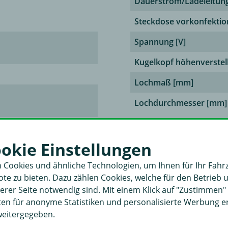
Dauerstrom/Ladeleitun
Steckdose vorkonfektio
Spannung [V]
Kugelkopf höhenverstel
Lochmaß [mm]
Lochdurchmesser [mm]
ookie Einstellungen
 Cookies und ähnliche Technologien, um Ihnen für Ihr Fahr
bhängig und kann somit niedriger ausfallen.
e zu bieten. Dazu zählen Cookies, welche für den Betrieb 
rer Seite notwendig sind. Mit einem Klick auf "Zustimmen
ektrosätzen beziehen sich ausschließlich auf den eigentlichen An- bzw. de
aten für anonyme Statistiken und personalisierte Werbung 
Fahrzeug stark variieren und sind daher in unserer Zeitangabe nicht mit ber
weitergegeben.