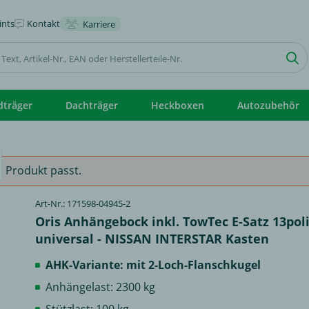
nts
Kontakt
Karriere
dträger
Dachträger
Heckboxen
Autozubehör
 Produkt passt.
Art-Nr.: 171598-04945-2
Oris Anhängebock inkl. TowTec E-Satz 13pol
universal - NISSAN INTERSTAR Kasten
AHK-Variante: mit 2-Loch-Flanschkugel
Anhängelast: 2300 kg
Stützlast: 100 kg