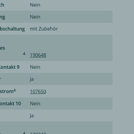
ch
Nein
ung
Nein
bschaltung
mit Zubehör
ges
4
190648
Kontakt 9
Nein
r
Ja
4
rstrom
107650
Kontakt 10
Nein
Ja
4