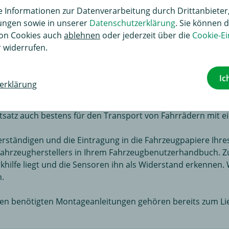
Informationen zur Datenverarbeitung durch Drittanbieter,
lungen sowie in unserer
Datenschutzerklärung
. Sie können d
on Cookies auch
ablehnen
oder jederzeit über die
Cookie-Ei
 widerrufen.
NTERSTAR Kasten: mit 2-Loch Flanschkugel inklusive 13pol 
Ic
erklärung
em notwendigen 13poligen Elektrosatz, bereitet dieser Kom
ERSTAR Kasten geeignete Anhängerkupplung und Elektrik er
ettsatz auch bestens für den Transport von Fahrrädern mit 
rständigen und die Eintragung in die Fahrzeugpapiere Ihre
es Fahrzeugherstellers in Ihrem Fahrzeugbenutzerhandbuch. 
ilfe liegt und die Sensoren ihn als Widerstand erkennen. 
.
en benötigten Montageanleitungen gehören bereits zum Li