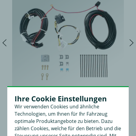
Ihre Cookie Einstellungen
Wir verwenden Cookies und ähnliche
Universal Erweiterungssatz
Technologien, um Ihnen für Ihr Fahrzeug
für Dauerplus, Masse und Ladeleitung mit Abschaltrelais
optimale Produktangebote zu bieten. Dazu
52,00 €
zählen Cookies, welche für den Betrieb und die
in
34,99 €
Steuerung unserer Seite notwendig sind. Mit