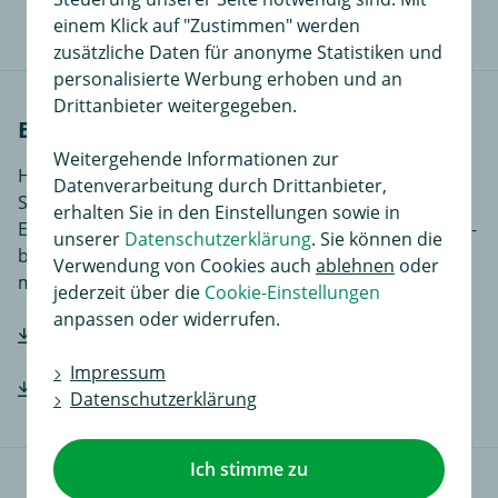
einem Klick auf "Zustimmen" werden
zusätzliche Daten für anonyme Statistiken und
personalisierte Werbung erhoben und an
Drittanbieter weitergegeben.
Einbauanleitungen
Weitergehende Informationen zur
Hier finden Sie Einbauanleitungen in verschiedenen
Datenverarbeitung durch Drittanbieter,
Sprachen, je nach Artikel noch ergänzende
erhalten Sie in den Einstellungen sowie in
Einbauhilfen und zusätzliches Bildmaterial das den Ein-
unserer
Datenschutzerklärung
. Sie können die
bzw. Anbau des Produktes für Sie noch einfacher
Verwendung von Cookies auch
ablehnen
oder
macht.
jederzeit über die
Cookie-Einstellungen
anpassen oder widerrufen.
Hersteller-Einbauanleitung downloaden
Impressum
Hersteller-Einbauanleitung downloaden
Datenschutzerklärung
Ich stimme zu