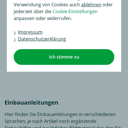
Verwendung von Cookies auch
ablehnen
oder
jederzeit über die
Cookie-Einstellungen
anpassen oder widerrufen.
Impressum
Datenschutzerklärung
Universal Erweiterungssatz
für Dauerplus und Masse
Ich stimme zu
32,00 €
in
21,99 €
Einbauanleitungen
Hier finden Sie Einbauanleitungen in verschiedenen
Sprachen, je nach Artikel noch ergänzende