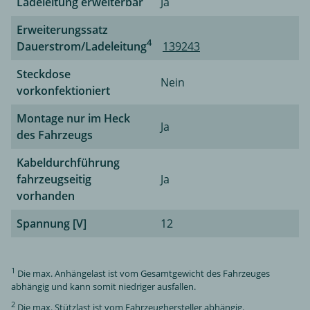
Ladeleitung erweiterbar
Ja
Erweiterungssatz
4
Dauerstrom/Ladeleitung
139243
Steckdose
Nein
vorkonfektioniert
Montage nur im Heck
Ja
des Fahrzeugs
Kabeldurchführung
fahrzeugseitig
Ja
vorhanden
Spannung [V]
12
1
Die max. Anhängelast ist vom Gesamtgewicht des Fahrzeuges
abhängig und kann somit niedriger ausfallen.
2
Die max. Stützlast ist vom Fahrzeughersteller abhängig.