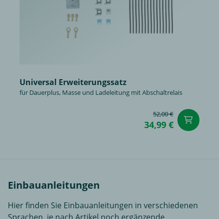
Universal Erweiterungssatz
für Dauerplus, Masse und Ladeleitung mit Abschaltrelais
52,00 €
in
34,99 €
Einbauanleitungen
Hier finden Sie Einbauanleitungen in verschiedenen
Sprachen, je nach Artikel noch ergänzende