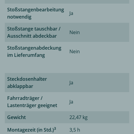
Stoßstangenbearbeitung
Ja
notwendig
Stoßstange tauschbar /
Nein
Ausschnitt abdeckbar
Stoßstangenabdeckung
Nein
im Lieferumfang
Steckdosenhalter
Ja
abklappbar
Fahrradträger /
Ja
Lastenträger geeignet
Gewicht
22,47 kg
3
Montagezeit (in Std.)
3,5 h