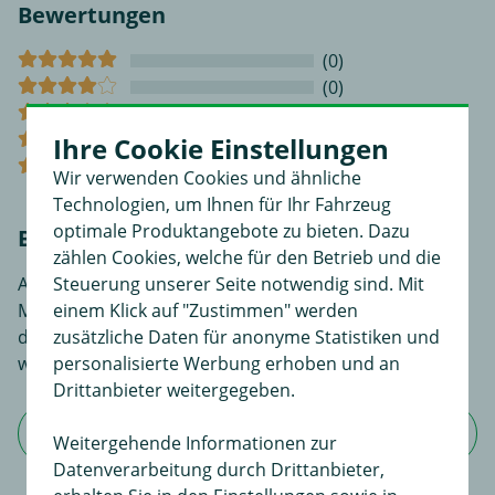
Bewertungen
(0)
(0)
(0)
(0)
Ihre Cookie Einstellungen
(0)
Wir verwenden Cookies und ähnliche
Technologien, um Ihnen für Ihr Fahrzeug
optimale Produktangebote zu bieten. Dazu
Bewerten Sie diesen Artikel!
zählen Cookies, welche für den Betrieb und die
Steuerung unserer Seite notwendig sind. Mit
An dieser Stelle haben Sie die Möglichkeit, Ihre
einem Klick auf "Zustimmen" werden
Meinungen und Erfahrungen über dieses Produkt zu
zusätzliche Daten für anonyme Statistiken und
dokumentieren. Sie liefern so anderen Interessenten
personalisierte Werbung erhoben und an
wertvolle Informationen beim Kauf.
Drittanbieter weitergegeben.
Jetzt Bewertung schreiben
Weitergehende Informationen zur
Datenverarbeitung durch Drittanbieter,