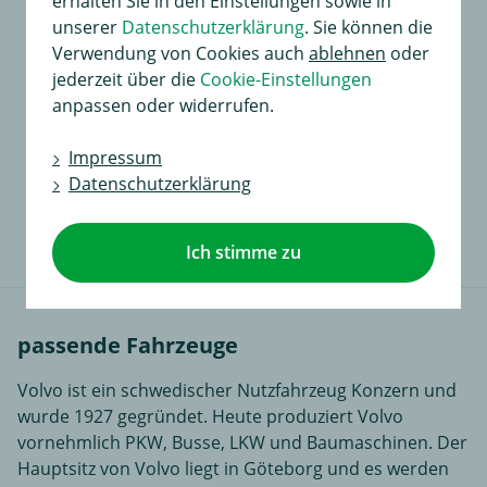
erhalten Sie in den Einstellungen sowie in
unserer
Datenschutzerklärung
. Sie können die
Für dieses Produkt existiert noch keine
Verwendung von Cookies auch
ablehnen
oder
Bewertung
jederzeit über die
Cookie-Einstellungen
anpassen oder widerrufen.
An dieser Stelle haben Sie die Möglichkeit, Ihre
Meinungen und Erfahrungen über dieses Produkt zu
Impressum
dokumentieren.
Datenschutzerklärung
Sie liefern so anderen Interessenten wertvolle
Informationen beim Kauf.
Ich stimme zu
passende Fahrzeuge
Volvo ist ein schwedischer Nutzfahrzeug Konzern und
wurde 1927 gegründet. Heute produziert Volvo
vornehmlich PKW, Busse, LKW und Baumaschinen. Der
Hauptsitz von Volvo liegt in Göteborg und es werden