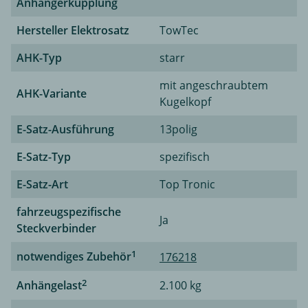
Anhängerkupplung
Hersteller Elektrosatz
TowTec
AHK-Typ
starr
mit angeschraubtem
AHK-Variante
Kugelkopf
E-Satz-Ausführung
13polig
E-Satz-Typ
spezifisch
E-Satz-Art
Top Tronic
fahrzeugspezifische
Ja
Steckverbinder
1
notwendiges Zubehör
176218
2
Anhängelast
2.100 kg