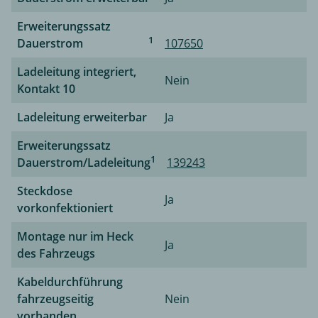
Erweiterungssatz
1
Dauerstrom
107650
Ladeleitung integriert,
Nein
Kontakt 10
Ladeleitung erweiterbar
Ja
Erweiterungssatz
1
Dauerstrom/Ladeleitung
139243
Steckdose
Ja
vorkonfektioniert
Montage nur im Heck
Ja
des Fahrzeugs
Kabeldurchführung
fahrzeugseitig
Nein
vorhanden