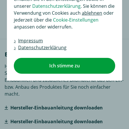
unserer
Datenschutzerklärung
. Sie können die
Verwendung von Cookies auch
ablehnen
oder
64,99 €
in
jederzeit über die
Cookie-Einstellungen
anpassen oder widerrufen.
Impressum
Datenschutzerklärung
Einbauanleitungen
Ich stimme zu
Hier finden Sie Einbauanleitungen in verschiedenen
Sprachen, je nach Artikel noch ergänzende
Einbauhilfen und zusätzliches Bildmaterial das den Ein-
bzw. Anbau des Produktes für Sie noch einfacher
macht.
Hersteller-Einbauanleitung downloaden
Hersteller-Einbauanleitung downloaden