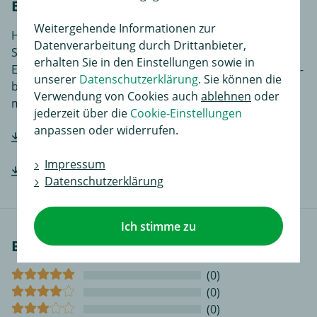
Einbauanleitungen
Weitergehende Informationen zur
Hier finden Sie Einbauanleitungen in verschiedenen
Datenverarbeitung durch Drittanbieter,
Sprachen, je nach Artikel noch ergänzende
erhalten Sie in den Einstellungen sowie in
Einbauhilfen und zusätzliches Bildmaterial das den Ein-
unserer
Datenschutzerklärung
. Sie können die
bzw. Anbau des Produktes für Sie noch einfacher
Verwendung von Cookies auch
ablehnen
oder
macht.
jederzeit über die
Cookie-Einstellungen
anpassen oder widerrufen.
Hersteller-Einbauanleitung downloaden
Impressum
Hersteller-Einbauanleitung downloaden
Datenschutzerklärung
Ich stimme zu
Bewertungen
(0)
(0)
(0)