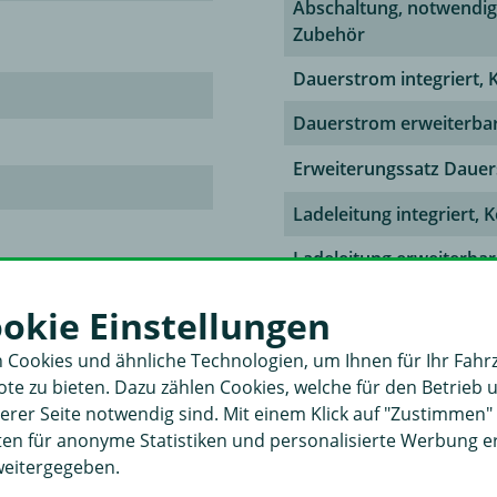
Abschaltung, notwendi
Zubehör
Dauerstrom integriert, 
Dauerstrom erweiterba
Erweiterungssatz Daue
Ladeleitung integriert, 
Ladeleitung erweiterbar
hließbar
Erweiterungssatz
ookie Einstellungen
Dauerstrom/Ladeleitun
 4613
 Cookies und ähnliche Technologien, um Ihnen für Ihr Fahr
Steckdose vorkonfektio
e zu bieten. Dazu zählen Cookies, welche für den Betrieb 
rer Seite notwendig sind. Mit einem Klick auf "Zustimmen
Spannung [V]
aten für anonyme Statistiken und personalisierte Werbung 
weitergegeben.