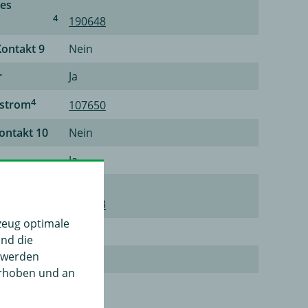
ges
4
190648
Kontakt 9
Nein
r
Ja
4
rstrom
107650
Kontakt 10
Nein
Ja
4
g
139243
zeug optimale
niert
Nein
und die
" werden
12
erhoben und an