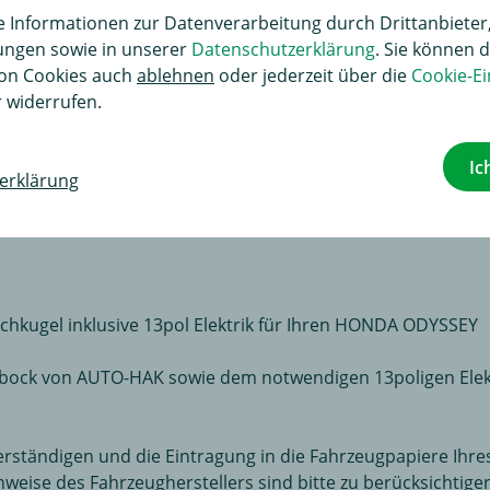
Informationen zur Datenverarbeitung durch Drittanbieter,
bhängig und kann somit niedriger ausfallen.
lungen sowie in unserer
Datenschutzerklärung
. Sie können d
on Cookies auch
ablehnen
oder jederzeit über die
Cookie-Ei
 widerrufen.
ektrosätzen beziehen sich ausschließlich auf den eigentlichen An- bzw. de
Fahrzeug stark variieren und sind daher in unserer Zeitangabe nicht mit ber
Ic
erklärung
hkugel inklusive 13pol Elektrik für Ihren HONDA ODYSSEY
ck von AUTO-HAK sowie dem notwendigen 13poligen Elektros
rständigen und die Eintragung in die Fahrzeugpapiere Ihre
ise des Fahrzeugherstellers sind bitte zu berücksichtige