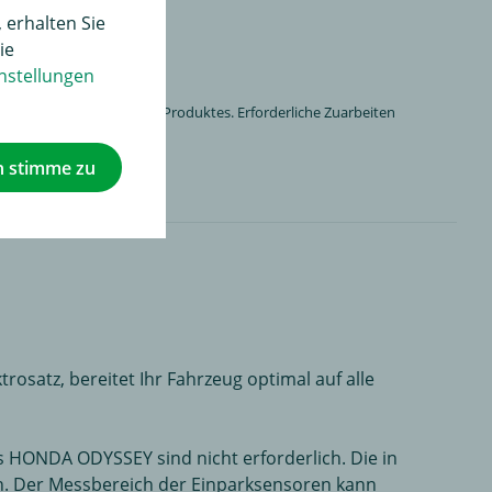
 erhalten Sie
ie
nstellungen
n Einbau des jeweiligen Produktes. Erforderliche Zuarbeiten
ücksichtigt.
h stimme zu
atz, bereitet Ihr Fahrzeug optimal auf alle
s HONDA ODYSSEY sind nicht erforderlich. Die in
n. Der Messbereich der Einparksensoren kann