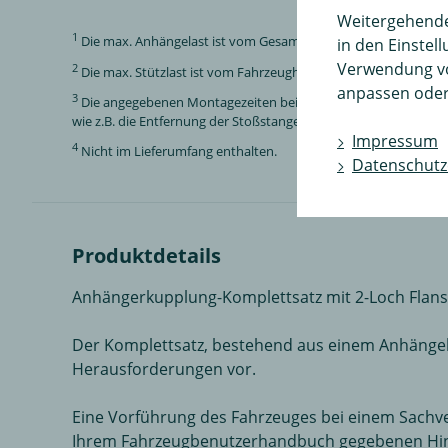
Weitergehende 
1
Die max. Anhängelast ist vom Gesamtgewicht des Fahrzeuges a
in den Einstel
Verwendung v
2
Die max. Stützlast ist vom Fahrzeughersteller abhängig.
anpassen oder
3
Die angegebenen Montagezeiten bei Anhängerkupplungen und El
wie z.B. die Entfernung der Stoßstange können von Fahrzeug zu 
Impressum
4
Nicht im Lieferumfang enthalten.
Datenschutz
Produktdetails
Anhängerkupplung-Komplettsatz mit 2-Loch Flansc
Der Komplettsatz, bestehend aus einem Anhängebo
Herausforderungen vor.
Eine Vorführung des Fahrzeuges bei einem Sachve
Ihrem Fahrzeugbenutzerhandbuch gegebenen Hinwe