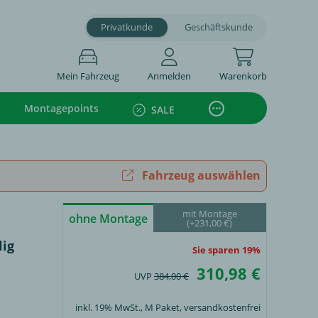
Privatkunde
Geschäftskunde
Mein Fahrzeug
Anmelden
Warenkorb
Montagepoints
SALE
Fahrzeug auswählen
mit Montage
ohne Montage
(+231,00 €)
lig
Sie sparen 19%
310,98 €
UVP
384,00 €
inkl. 19% MwSt.,
M Paket
, versandkostenfrei