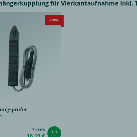
ngerkupplung für Vierkantaufnahme inkl. Tow
-10%
ungsprüfer
lt
17,99 €
renkorb
in den Warenkorb
16,19 €