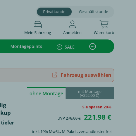
Privatkunde
Geschäftskunde
Mein Fahrzeug
Anmelden
Warenkorb
Montagepoints
SALE
Fahrzeug auswählen
mit Montage
ohne Montage
(+252,00 €)
lig
Sie sparen 20%
ckup
221,98 €
UVP
278,00 €
tiefer
inkl. 19% MwSt.,
M Paket
, versandkostenfrei