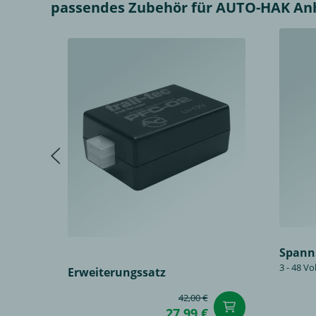
passendes Zubehör für AUTO-HAK Anhä
Spann
3 - 48 Vo
Erweiterungssatz
42,00 €
in den Wa
27,99 €