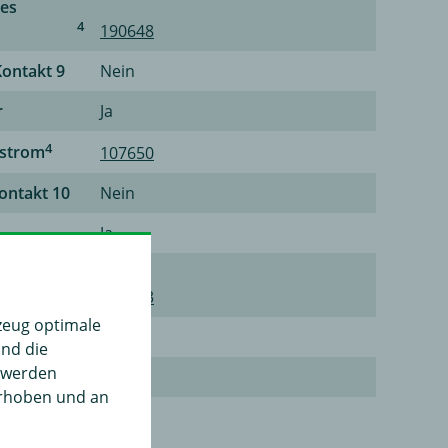
ges
4
190648
Kontakt 9
Nein
r
Ja
4
rstrom
107650
Kontakt 10
Nein
Ja
4
g
139243
zeug optimale
niert
Nein
und die
" werden
12
erhoben und an