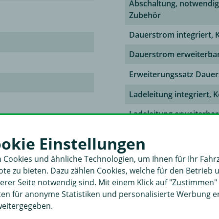
Abschaltung, notwendi
Zubehör
Dauerstrom integriert, 
Dauerstrom erweiterba
Erweiterungssatz Daue
Ladeleitung integriert, 
Ladeleitung erweiterbar
hließbar
Erweiterungssatz
ookie Einstellungen
Dauerstrom/Ladeleitun
 0517
 Cookies und ähnliche Technologien, um Ihnen für Ihr Fahr
Steckdose vorkonfektio
e zu bieten. Dazu zählen Cookies, welche für den Betrieb 
rer Seite notwendig sind. Mit einem Klick auf "Zustimmen
Spannung [V]
aten für anonyme Statistiken und personalisierte Werbung 
weitergegeben.