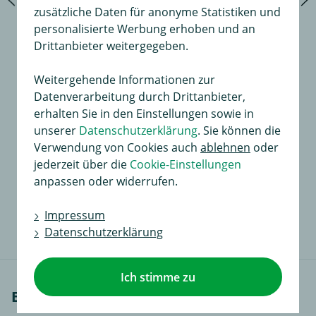
zusätzliche Daten für anonyme Statistiken und
personalisierte Werbung erhoben und an
Drittanbieter weitergegeben.
Weitergehende Informationen zur
Datenverarbeitung durch Drittanbieter,
erhalten Sie in den Einstellungen sowie in
unserer
Datenschutzerklärung
. Sie können die
Verwendung von Cookies auch
ablehnen
oder
Universal Erweiterungssatz
jederzeit über die
Cookie-Einstellungen
für Dauerplus und Masse
anpassen oder widerrufen.
32,00 €
in
21,99 €
Impressum
Datenschutzerklärung
Ich stimme zu
Einbauanleitungen