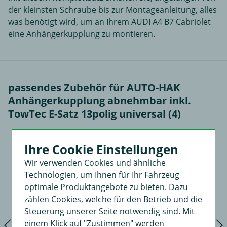
der kleinsten Schraube bis zur Montageanleitung, alles
was benötigt wird, um an Ihrem AUDI A4 B7 Cabriolet
eine Anhängerkupplung zu montieren.
passendes Zubehör für AUTO-HAK
Anhängerkupplung abnehmbar inkl.
TowTec E-Satz 13polig universal (4)
Ihre Cookie Einstellungen
Wir verwenden Cookies und ähnliche
Technologien, um Ihnen für Ihr Fahrzeug
optimale Produktangebote zu bieten. Dazu
zählen Cookies, welche für den Betrieb und die
Steuerung unserer Seite notwendig sind. Mit
einem Klick auf "Zustimmen" werden