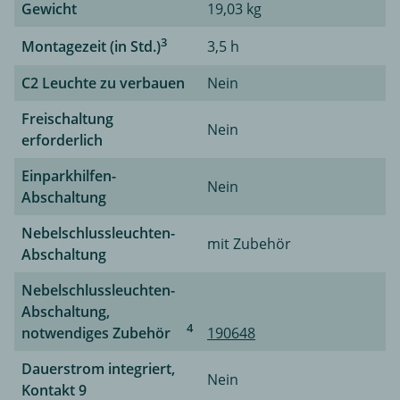
Gewicht
19,03 kg
3
Montagezeit (in Std.)
3,5 h
C2 Leuchte zu verbauen
Nein
Freischaltung
Nein
erforderlich
Einparkhilfen-
Nein
Abschaltung
Nebelschlussleuchten-
mit Zubehör
Abschaltung
Nebelschlussleuchten-
Abschaltung,
4
notwendiges Zubehör
190648
Dauerstrom integriert,
Nein
Kontakt 9