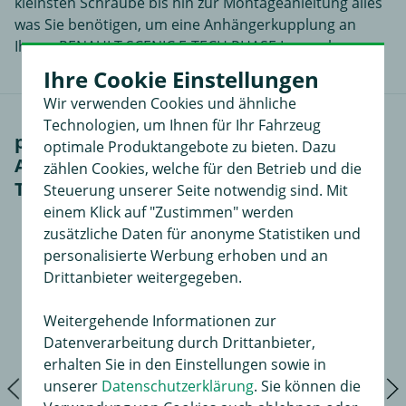
kleinsten Schraube bis hin zur Montageanleitung alles
was Sie benötigen, um eine Anhängerkupplung an
Ihrem RENAULT SCENIC E-TECH PHASE I zu verbauen.
Ihre Cookie Einstellungen
Wir verwenden Cookies und ähnliche
Technologien, um Ihnen für Ihr Fahrzeug
passendes Zubehör für AUTO-HAK
optimale Produktangebote zu bieten. Dazu
Anhängerkupplung abnehmbar inkl.
zählen Cookies, welche für den Betrieb und die
TowTec E-Satz 13polig spezifisch (2)
Steuerung unserer Seite notwendig sind. Mit
einem Klick auf "Zustimmen" werden
zusätzliche Daten für anonyme Statistiken und
personalisierte Werbung erhoben und an
Drittanbieter weitergegeben.
Weitergehende Informationen zur
Datenverarbeitung durch Drittanbieter,
erhalten Sie in den Einstellungen sowie in
unserer
Datenschutzerklärung
. Sie können die