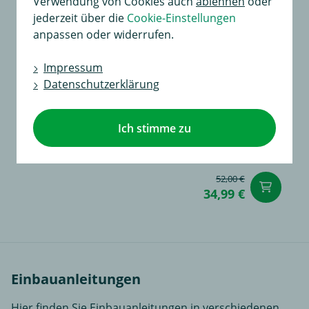
Verwendung von Cookies auch
ablehnen
oder
jederzeit über die
Cookie-Einstellungen
anpassen oder widerrufen.
Impressum
Datenschutzerklärung
Ich stimme zu
Universal Erweiterungssatz
für Dauerplus, Masse und Ladeleitung mit Abschaltrelais
52,00 €
in
34,99 €
Einbauanleitungen
Hier finden Sie Einbauanleitungen in verschiedenen