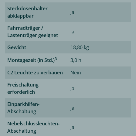
Steckdosenhalter
Ja
abklappbar
Fahrradträger /
Ja
Lastenträger geeignet
Gewicht
18,80 kg
3
Montagezeit (in Std.)
3,0 h
C2 Leuchte zu verbauen
Nein
Freischaltung
Ja
erforderlich
Einparkhilfen-
Ja
Abschaltung
Nebelschlussleuchten-
Ja
Abschaltung