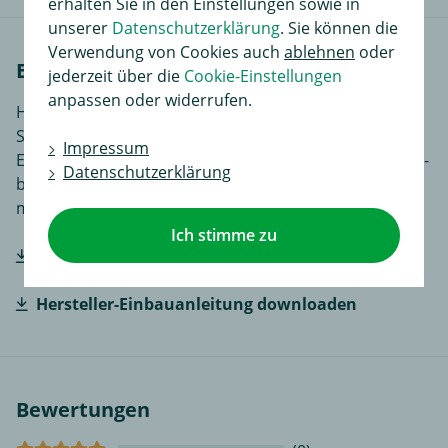
erhalten Sie in den Einstellungen sowie in
unserer
Datenschutzerklärung
. Sie können die
Verwendung von Cookies auch
ablehnen
oder
Einbauanleitungen
jederzeit über die
Cookie-Einstellungen
anpassen oder widerrufen.
Hier finden Sie Einbauanleitungen in verschiedenen
Sprachen, je nach Artikel noch ergänzende
Impressum
Einbauhilfen und zusätzliches Bildmaterial das den Ein-
Datenschutzerklärung
bzw. Anbau des Produktes für Sie noch einfacher
macht.
Ich stimme zu
Hersteller-Einbauanleitung downloaden
Hersteller-Einbauanleitung downloaden
Bewertungen