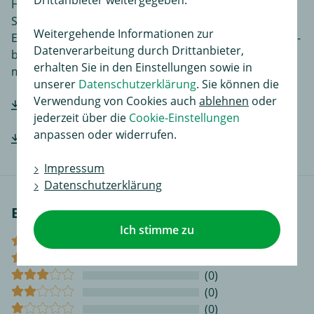
Drittanbieter weitergegeben.
Hier finden Sie Einbauanleitungen in verschiedenen
Sprachen, je nach Artikel noch ergänzende
Weitergehende Informationen zur
Einbauhilfen und zusätzliches Bildmaterial das den Ein-
Datenverarbeitung durch Drittanbieter,
bzw. Anbau des Produktes für Sie noch einfacher
erhalten Sie in den Einstellungen sowie in
macht.
unserer
Datenschutzerklärung
. Sie können die
Verwendung von Cookies auch
ablehnen
oder
Hersteller-Einbauanleitung downloaden
jederzeit über die
Cookie-Einstellungen
anpassen oder widerrufen.
Hersteller-Einbauanleitung downloaden
Impressum
Datenschutzerklärung
Bewertungen
Ich stimme zu
(0)
(0)
(0)
(0)
(0)