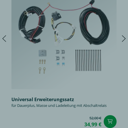
Universal Erweiterungssatz
für Dauerplus, Masse und Ladeleitung mit Abschaltrelais
52,00 €
in
34,99 €