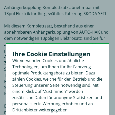
Anhängerkupplung-Komplettsatz abnehmbar mit
13pol Elektrik für Ihr gewähltes Fahrzeug SKODA YETI
Mit diesem Komplettsatz, bestehend aus einer
abnehmbaren Anhängerkupplung von AUTO-HAK und
dem notwendigen 13poligen Elektrosatz, sind Sie für
alle Herausforderungen bestens vorbereitet. Die
passgenau für Ihren SKODA YETI entwickelte
Ihre Cookie Einstellungen
Anhängerkupplung und Elektrik ermöglicht Ihnen das
Wir verwenden Cookies und ähnliche
Ziehen eines Anhängers bis 2000 kg. Dank der 80 kg
Technologien, um Ihnen für Ihr Fahrzeug
Stützlast ist der Komplettsatz auch bestens für den
optimale Produktangebote zu bieten. Dazu
Transport von Fahrrädern mit einem unserer
zählen Cookies, welche für den Betrieb und die
Fahrradträger vorbereitet. Bei Nichtgebrauch können
Steuerung unserer Seite notwendig sind. Mit
Sie den Kugelkopf einfach abnehmen und im
einem Klick auf "Zustimmen" werden
Kofferraum lagern.
zusätzliche Daten für anonyme Statistiken und
personalisierte Werbung erhoben und an
Das Fahrzeug muss nach Verbau des Komplettsatzes
Drittanbieter weitergegeben.
nicht bei einem Sachverständigen vorgeführt werden.