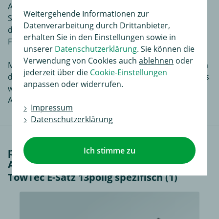
Auch die Eintragung in die Fahrzeugpapiere Ihres
Weitergehende Informationen zur
SKODA YETI entfällt. Bitte beachten Sie die Hinweise
Datenverarbeitung durch Drittanbieter,
des Fahrzeugherstellers in Ihrem
erhalten Sie in den Einstellungen sowie in
Fahrzeugbenutzerhandbuch.
unserer
Datenschutzerklärung
. Sie können die
Verwendung von Cookies auch
ablehnen
oder
Mit diesem Komplettsatz erhalten Sie, angefangen von
jederzeit über die
Cookie-Einstellungen
der kleinsten Schraube bis zur Montageanleitung, alles
anpassen oder widerrufen.
was benötigt wird, um an Ihrem SKODA YETI eine
Anhängerkupplung zu montieren.
Impressum
Datenschutzerklärung
Ich stimme zu
passendes Zubehör für AUTO-HAK
Anhängerkupplung abnehmbar inkl.
TowTec E-Satz 13polig spezifisch (1)