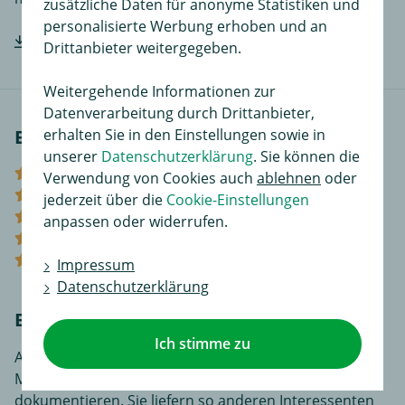
zusätzliche Daten für anonyme Statistiken und
personalisierte Werbung erhoben und an
Hersteller-Einbauanleitung downloaden
Drittanbieter weitergegeben.
Weitergehende Informationen zur
Datenverarbeitung durch Drittanbieter,
erhalten Sie in den Einstellungen sowie in
Bewertungen
unserer
Datenschutzerklärung
. Sie können die
(3)
Verwendung von Cookies auch
ablehnen
oder
(1)
jederzeit über die
Cookie-Einstellungen
(0)
anpassen oder widerrufen.
(0)
(0)
Impressum
Datenschutzerklärung
Bewerten Sie diesen Artikel!
Ich stimme zu
An dieser Stelle haben Sie die Möglichkeit, Ihre
Meinungen und Erfahrungen über dieses Produkt zu
dokumentieren. Sie liefern so anderen Interessenten