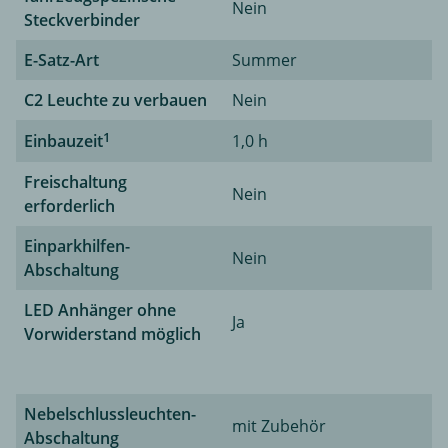
Nein
Steckverbinder
E-Satz-Art
Summer
C2 Leuchte zu verbauen
Nein
1
Einbauzeit
1,0 h
Freischaltung
Nein
erforderlich
Einparkhilfen-
Nein
Abschaltung
LED Anhänger ohne
Ja
Vorwiderstand möglich
Nebelschlussleuchten-
mit Zubehör
Abschaltung