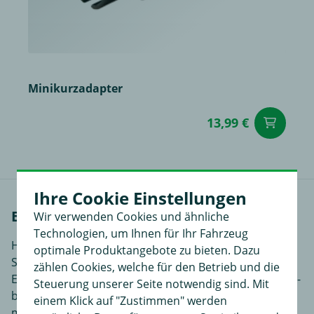
Minikurzadapter
13,99 €
in
Ihre Cookie Einstellungen
Einbauanleitungen
Wir verwenden Cookies und ähnliche
Technologien, um Ihnen für Ihr Fahrzeug
Hier finden Sie Einbauanleitungen in verschiedenen
optimale Produktangebote zu bieten. Dazu
Sprachen, je nach Artikel noch ergänzende
zählen Cookies, welche für den Betrieb und die
Einbauhilfen und zusätzliches Bildmaterial das den Ein-
Steuerung unserer Seite notwendig sind. Mit
bzw. Anbau des Produktes für Sie noch einfacher
einem Klick auf "Zustimmen" werden
macht.