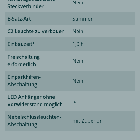
Nein
Steckverbinder
E-Satz-Art
Summer
C2 Leuchte zu verbauen
Nein
1
Einbauzeit
1,0 h
Freischaltung
Nein
erforderlich
Einparkhilfen-
Nein
Abschaltung
LED Anhänger ohne
Ja
Vorwiderstand möglich
Nebelschlussleuchten-
mit Zubehör
Abschaltung