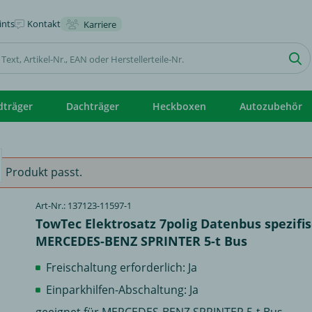
nts
Kontakt
Karriere
dträger
Dachträger
Heckboxen
Autozubehör
 Produkt passt.
Art-Nr.: 137123-11597-1
TowTec Elektrosatz 7polig Datenbus spezifis
MERCEDES-BENZ SPRINTER 5-t Bus
Freischaltung erforderlich: Ja
Einparkhilfen-Abschaltung: Ja
geeignet für MERCEDES-BENZ SPRINTER 5-t Bus