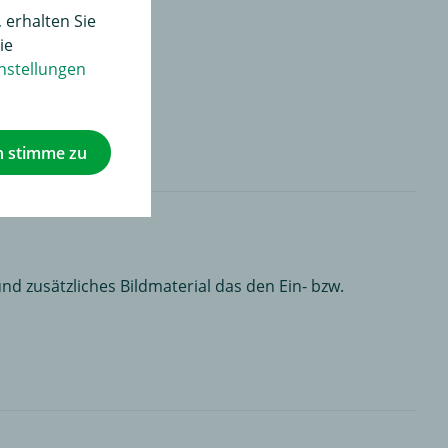
 erhalten Sie
ie
nstellungen
h stimme zu
nd zusätzliches Bildmaterial das den Ein- bzw.