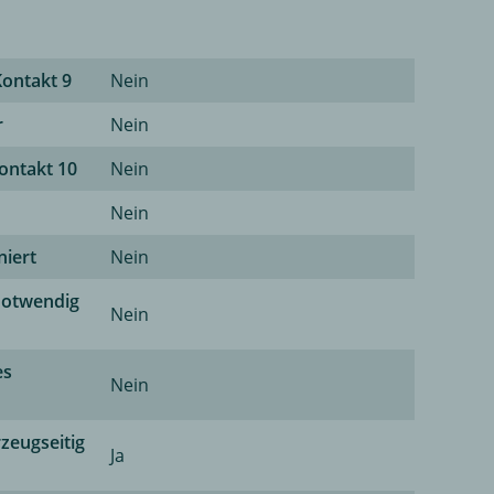
Kontakt 9
Nein
r
Nein
Kontakt 10
Nein
Nein
niert
Nein
notwendig
Nein
es
Nein
zeugseitig
Ja