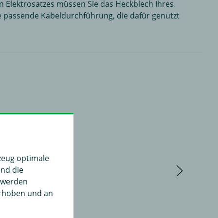
en Elektrosatzes müssen Sie das Heckblech Ihres
ne passende Kabeldurchführung, die dafür genutzt
zeug optimale
und die
" werden
erhoben und an