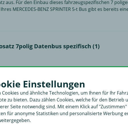
tz aus. Für den Einbau dieses fahrzeugspezifischen 7 polig
s Ihres MERCEDES-BENZ SPRINTER 5-t Bus gibt es bereits ei
satz 7polig Datenbus spezifisch (1)
ookie Einstellungen
 Cookies und ähnliche Technologien, um Ihnen für Ihr Fahr
e zu bieten. Dazu zählen Cookies, welche für den Betrieb 
rer Seite notwendig sind. Mit einem Klick auf "Zustimmen
aten für anonyme Statistiken und personalisierte Werbung 
weitergegeben.