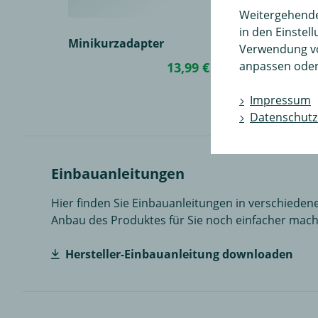
Weitergehende 
in den Einstel
Minikurzadapter
Verwendung v
anpassen oder
13,99 €
in den Wa
Impressum
Datenschutz
Einbauanleitungen
Hier finden Sie Einbauanleitungen in verschiedene
Anbau des Produktes für Sie noch einfacher mach
Hersteller-Einbauanleitung downloaden