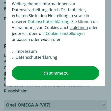
von Anonym
Weitergehende Informationen zur
Einbau an ein Wohnmobil
Datenverarbeitung durch Drittanbieter,
erhalten Sie in den Einstellungen sowie in
Einbau an ein Wohnmobil, einfach und schnell
unserer
Datenschutzerklärung
. Sie können die
Verwendung von Cookies auch
ablehnen
oder
jederzeit über die
Cookie-Einstellungen
anpassen oder widerrufen.
passende Fahrzeuge
Impressum
Die Adam Opel AG ist ein deutscher
Datenschutzerklärung
Automobilhersteller, der seit 2021 zur
niederländischen Automobilholding Stellantis N.V.
Ich stimme zu
gehört, welche aus einer Fusion von FCA und PSA
hervorgegangen ist. Opel beschäftigt knapp 40.000
Mitarbeiter und der Hauptsitz befindet sich in
Rüsselsheim.
Opel OMEGA A (V87)