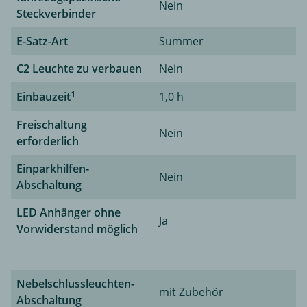
Nein
Steckverbinder
E-Satz-Art
Summer
C2 Leuchte zu verbauen
Nein
1
Einbauzeit
1,0 h
Freischaltung
Nein
erforderlich
Einparkhilfen-
Nein
Abschaltung
LED Anhänger ohne
Ja
Vorwiderstand möglich
Nebelschlussleuchten-
mit Zubehör
Abschaltung