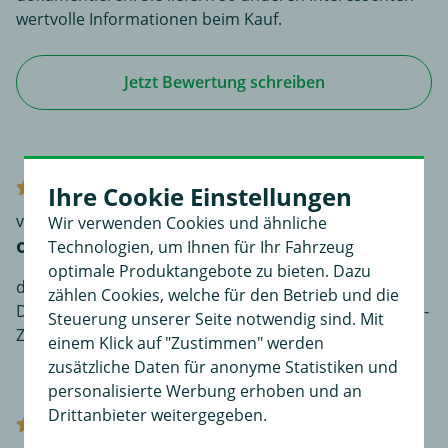
wertvolle Informationen beim Kauf.
Jetzt Bewertung schreiben
Verifizierter Kauf (TrustedShops)
Ihre Cookie Einstellungen
von Anonym
Wir verwenden Cookies und ähnliche
okay
Technologien, um Ihnen für Ihr Fahrzeug
optimale Produktangebote zu bieten. Dazu
das einzige was war, dass in der Beschreibung
zählen Cookies, welche für den Betrieb und die
Dauerplus angegeben war und dies gar nicht nötig ist -
Steuerung unserer Seite notwendig sind. Mit
Zündungsplus reicht auch.
einem Klick auf "Zustimmen" werden
zusätzliche Daten für anonyme Statistiken und
personalisierte Werbung erhoben und an
Drittanbieter weitergegeben.
Verifizierter Kauf (TrustedShops)