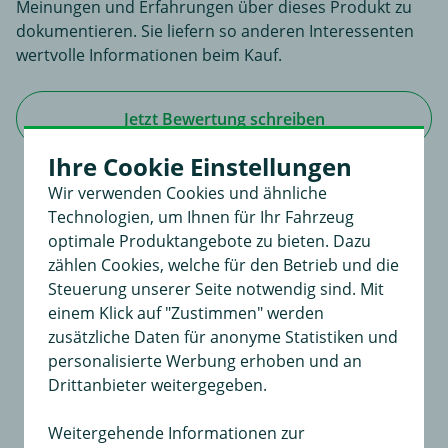
Meinungen und Erfahrungen über dieses Produkt zu
dokumentieren. Sie liefern so anderen Interessenten
wertvolle Informationen beim Kauf.
Jetzt Bewertung schreiben
Ihre Cookie Einstellungen
Wir verwenden Cookies und ähnliche
Technologien, um Ihnen für Ihr Fahrzeug
Für dieses Produkt existiert noch keine
optimale Produktangebote zu bieten. Dazu
Bewertung
zählen Cookies, welche für den Betrieb und die
Steuerung unserer Seite notwendig sind. Mit
An dieser Stelle haben Sie die Möglichkeit, Ihre
einem Klick auf "Zustimmen" werden
Meinungen und Erfahrungen über dieses Produkt zu
zusätzliche Daten für anonyme Statistiken und
dokumentieren.
personalisierte Werbung erhoben und an
Sie liefern so anderen Interessenten wertvolle
Drittanbieter weitergegeben.
Informationen beim Kauf.
Weitergehende Informationen zur