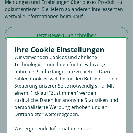
Meinungen und Erfahrungen über dieses Produkt zu
dokumentieren. Sie liefern so anderen Interessenten
wertvolle Informationen beim Kauf.
Jetzt Bewertung schreiben
Ihre Cookie Einstellungen
Wir verwenden Cookies und ähnliche
Technologien, um Ihnen für Ihr Fahrzeug
Für dieses Produkt existiert noch keine
optimale Produktangebote zu bieten. Dazu
Bewertung
zählen Cookies, welche für den Betrieb und die
Steuerung unserer Seite notwendig sind. Mit
An dieser Stelle haben Sie die Möglichkeit, Ihre
einem Klick auf "Zustimmen" werden
Meinungen und Erfahrungen über dieses Produkt zu
zusätzliche Daten für anonyme Statistiken und
dokumentieren.
personalisierte Werbung erhoben und an
Sie liefern so anderen Interessenten wertvolle
Drittanbieter weitergegeben.
Informationen beim Kauf.
Weitergehende Informationen zur