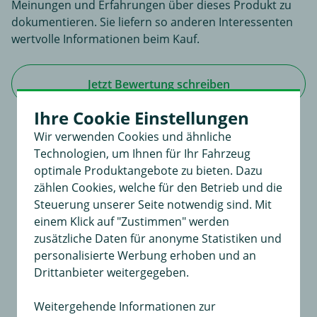
Meinungen und Erfahrungen über dieses Produkt zu
dokumentieren. Sie liefern so anderen Interessenten
wertvolle Informationen beim Kauf.
Jetzt Bewertung schreiben
Ihre Cookie Einstellungen
Wir verwenden Cookies und ähnliche
Technologien, um Ihnen für Ihr Fahrzeug
Für dieses Produkt existiert noch keine
optimale Produktangebote zu bieten. Dazu
Bewertung
zählen Cookies, welche für den Betrieb und die
Steuerung unserer Seite notwendig sind. Mit
An dieser Stelle haben Sie die Möglichkeit, Ihre
einem Klick auf "Zustimmen" werden
Meinungen und Erfahrungen über dieses Produkt zu
zusätzliche Daten für anonyme Statistiken und
dokumentieren.
personalisierte Werbung erhoben und an
Sie liefern so anderen Interessenten wertvolle
Drittanbieter weitergegeben.
Informationen beim Kauf.
Weitergehende Informationen zur