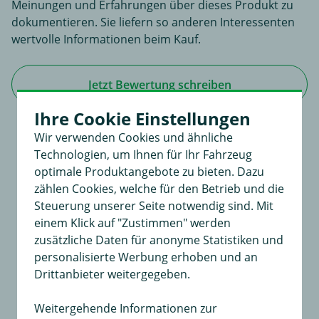
Meinungen und Erfahrungen über dieses Produkt zu
dokumentieren. Sie liefern so anderen Interessenten
wertvolle Informationen beim Kauf.
Jetzt Bewertung schreiben
Ihre Cookie Einstellungen
Wir verwenden Cookies und ähnliche
Technologien, um Ihnen für Ihr Fahrzeug
Für dieses Produkt existiert noch keine
optimale Produktangebote zu bieten. Dazu
Bewertung
zählen Cookies, welche für den Betrieb und die
Steuerung unserer Seite notwendig sind. Mit
An dieser Stelle haben Sie die Möglichkeit, Ihre
einem Klick auf "Zustimmen" werden
Meinungen und Erfahrungen über dieses Produkt zu
zusätzliche Daten für anonyme Statistiken und
dokumentieren.
personalisierte Werbung erhoben und an
Sie liefern so anderen Interessenten wertvolle
Drittanbieter weitergegeben.
Informationen beim Kauf.
Weitergehende Informationen zur