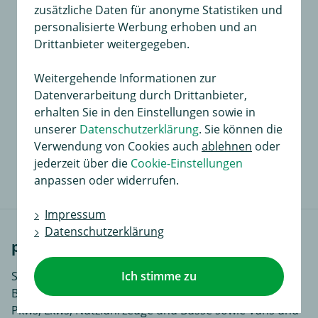
zusätzliche Daten für anonyme Statistiken und
personalisierte Werbung erhoben und an
Drittanbieter weitergegeben.
Für dieses Produkt existiert noch keine
Bewertung
Weitergehende Informationen zur
Datenverarbeitung durch Drittanbieter,
An dieser Stelle haben Sie die Möglichkeit, Ihre
erhalten Sie in den Einstellungen sowie in
Meinungen und Erfahrungen über dieses Produkt zu
unserer
Datenschutzerklärung
. Sie können die
dokumentieren.
Verwendung von Cookies auch
ablehnen
oder
Sie liefern so anderen Interessenten wertvolle
jederzeit über die
Cookie-Einstellungen
Informationen beim Kauf.
anpassen oder widerrufen.
Impressum
Datenschutzerklärung
passende Fahrzeuge
Seit der Firmengründung 1926 vertreibt Mercedes-
Ich stimme zu
Benz als eingetragene Handelsmarke der Daimler AG
Pkws, Lkws, Nutzfahrzeuge und Busse sowie Vans und