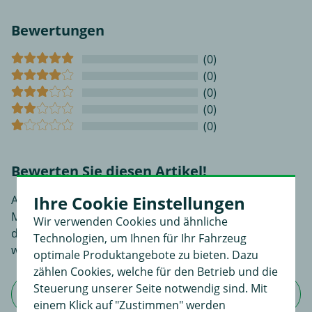
Bewertungen
(0)
(0)
(0)
(0)
(0)
Bewerten Sie diesen Artikel!
Ihre Cookie Einstellungen
An dieser Stelle haben Sie die Möglichkeit, Ihre
Meinungen und Erfahrungen über dieses Produkt zu
Wir verwenden Cookies und ähnliche
dokumentieren. Sie liefern so anderen Interessenten
Technologien, um Ihnen für Ihr Fahrzeug
wertvolle Informationen beim Kauf.
optimale Produktangebote zu bieten. Dazu
zählen Cookies, welche für den Betrieb und die
Steuerung unserer Seite notwendig sind. Mit
Jetzt Bewertung schreiben
einem Klick auf "Zustimmen" werden