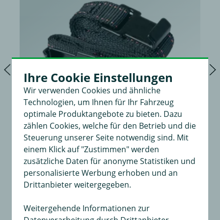
Ihre Cookie Einstellungen
Wir verwenden Cookies und ähnliche
Technologien, um Ihnen für Ihr Fahrzeug
optimale Produktangebote zu bieten. Dazu
zählen Cookies, welche für den Betrieb und die
Steuerung unserer Seite notwendig sind. Mit
einem Klick auf "Zustimmen" werden
Befestigungsgurte
zusätzliche Daten für anonyme Statistiken und
2 Stück, Menabo Viper, Mistral, Stand Up, Menabo
personalisierte Werbung erhoben und an
Cobra/Cobra Plus, nur geeignet für bestimmte
Drittanbieter weitergegeben.
Fahrzeugmodelle
Weitergehende Informationen zur
11,99 €
in