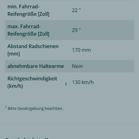
min. Fahrrad-
22 "
Reifengröße [Zoll]
max. Fahrrad-
29 "
Reifengröße [Zoll]
Abstand Radschienen
170 mm
[mm]
abnehmbare Haltearme
Nein
Richtgeschwindigkeit
130 km/h
1
(km/h)
1
Bitte Gesetzgebung beachten.