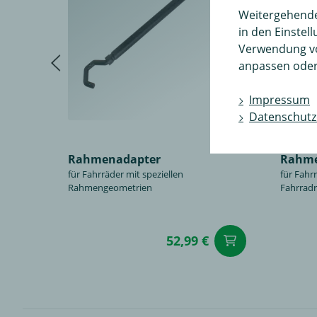
Weitergehende 
in den Einstel
Verwendung v
anpassen oder
Impressum
Datenschutz
Rahmenadapter
Rahme
für Fahrräder mit speziellen
für Fahr
Rahmengeometrien
Fahrrad
52,99 €
in den Wa