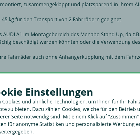
emontiert, zusammengeklappt und platzsparend in Ihrem AU
zu 45 kg für den Transport von 2 Fahrrädern geeignet.
es AUDI A1 im Montagebereich des Menabo Stand Up, da z.B. 
lächig beschädigt werden könnten oder die Verwendung des
 Ihre Fahrräder auch ohne Anhängerkupplung mit dem Fahrz
ookie Einstellungen
 Menabo Stand Up 2 (9)
 Cookies und ähnliche Technologien, um Ihnen für Ihr Fahr
e zu bieten. Dazu zählen Cookies, welche für den Betrieb 
rer Seite notwendig sind. Mit einem Klick auf "Zustimmen
aten für anonyme Statistiken und personalisierte Werbung 
weitergegeben.