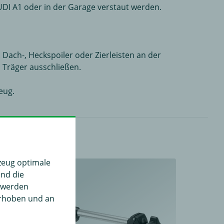
DI A1 oder in der Garage verstaut werden.
Dach-, Heckspoiler oder Zierleisten an der
 Träger ausschließen.
eug.
zeug optimale
und die
" werden
erhoben und an