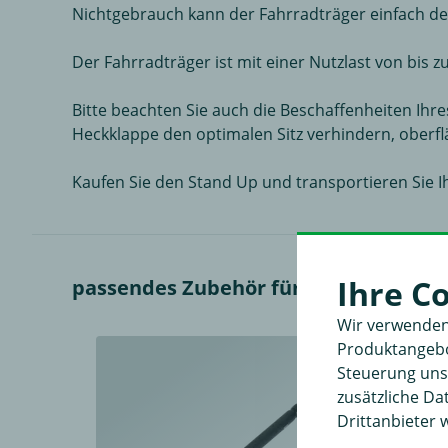
Nichtgebrauch kann der Fahrradträger einfach d
Der Fahrradträger ist mit einer Nutzlast von bis 
Bitte beachten Sie auch die Beschaffenheiten Ihr
Heckklappe den optimalen Sitz verhindern, oberf
Kaufen Sie den Stand Up und transportieren Sie
Ihre C
passendes Zubehör für Fahrradträger
Wir verwenden
Produktangebot
Steuerung unse
zusätzliche D
Drittanbieter 