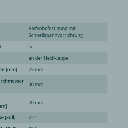
Reifenbefestigung mit
Schnellspannvorrichtung
t
Ja
an der Heckklappe
ite [mm]
75 mm
urchmesser
30 mm
70 mm
mm]
e [Zoll]
22 "