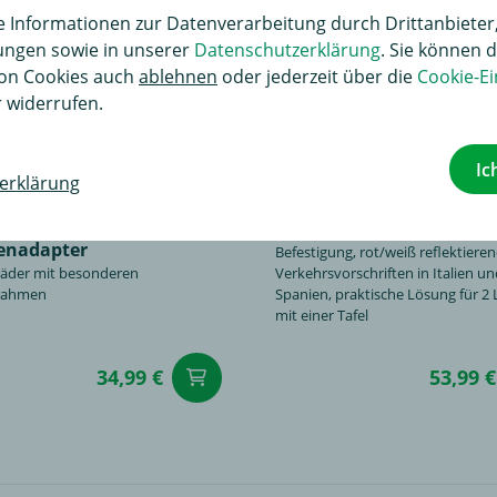
Informationen zur Datenverarbeitung durch Drittanbieter,
lungen sowie in unserer
Datenschutzerklärung
. Sie können d
on Cookies auch
ablehnen
oder jederzeit über die
Cookie-Ei
 widerrufen.
Ic
erklärung
Warntafel
50 x 50 cm, Aluminium / 4 Ösen z
nadapter
Befestigung, rot/weiß reflektierend,
räder mit besonderen
Verkehrsvorschriften in Italien u
rahmen
Spanien, praktische Lösung für 2
mit einer Tafel
34,99 €
53,99 €
renkorb
in den Warenkorb