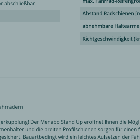
max. Fahrrad-Reifengröß
r abschließbar
Abstand Radschienen [
abnehmbare Haltearme
Richtgeschwindigkeit (k
Fahrrädern
gerkupplung! Der Menabo Stand Up eröffnet Ihnen die Mögli
menhalter und die breiten Profilschienen sorgen für einen f
ichert. Bauartbedingt wird ein leichtes Aufsetzen der Fahr