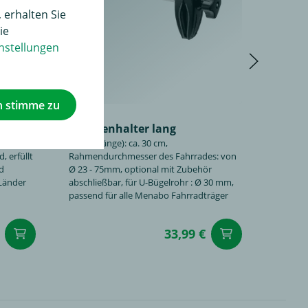
 erhalten Sie
ie
nstellungen
h stimme zu
Rahmenhalter lang
ur
Maße (Länge): ca. 30 cm,
Befes
 erfüllt
Rahmendurchmesser des Fahrrades: von
2 Stück,
nd
Ø 23 - 75mm, optional mit Zubehör
Menabo 
 Länder
abschließbar, für U-Bügelrohr : Ø 30 mm,
für bes
passend für alle Menabo Fahrradträger
33,99 €
in den Warenkorb
in den W