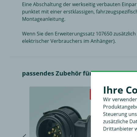
Eine Abschaltung der werkseitig verbauten Einpark
punktet mit einer erstklassigen, fahrzeugspezifis
Montageanleitung.
Wenn Sie den Erweiterungssatz 107650 zusätzlich
elektrischer Verbrauchers im Anhänger).
passendes Zubehör für Erich Jaeger Ele
Ihre C
-20%
Wir verwenden
Produktangebot
Steuerung unse
zusätzliche D
Drittanbieter 