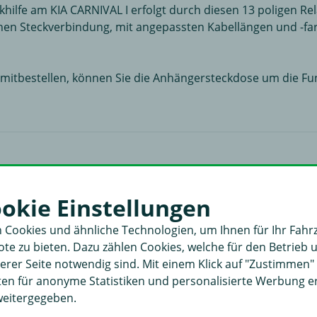
hilfe am KIA CARNIVAL I erfolgt durch diesen 13 poligen Rel
chen Steckverbindung, mit angepassten Kabellängen und -far
 mitbestellen, können Sie die Anhängersteckdose um die Fu
ktrosatz 13polig Relais spezifisch (2)
ookie Einstellungen
 Cookies und ähnliche Technologien, um Ihnen für Ihr Fahr
e zu bieten. Dazu zählen Cookies, welche für den Betrieb 
rer Seite notwendig sind. Mit einem Klick auf "Zustimmen
aten für anonyme Statistiken und personalisierte Werbung 
weitergegeben.