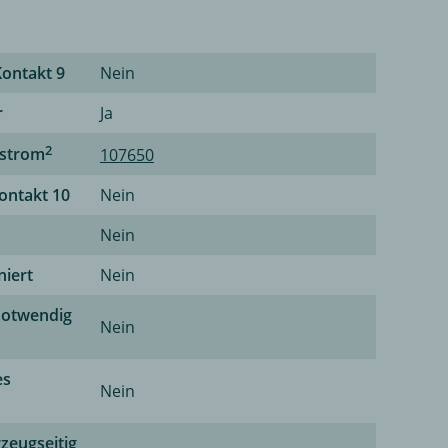
Kontakt 9
Nein
r
Ja
2
rstrom
107650
Kontakt 10
Nein
Nein
niert
Nein
notwendig
Nein
es
Nein
zeugseitig