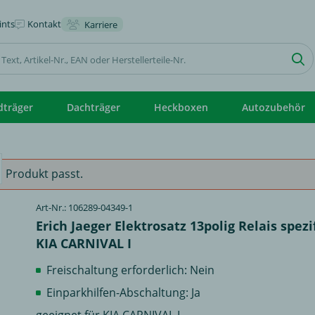
nts
Kontakt
Karriere
dträger
Dachträger
Heckboxen
Autozubehör
 Produkt passt.
Art-Nr.: 106289-04349-1
Erich Jaeger Elektrosatz 13polig Relais spezif
KIA CARNIVAL I
Freischaltung erforderlich: Nein
Einparkhilfen-Abschaltung: Ja
geeignet für KIA CARNIVAL I