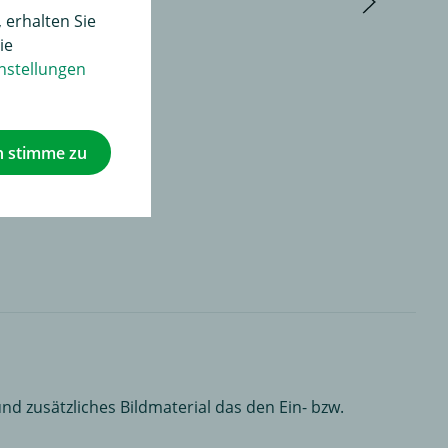
 erhalten Sie
ie
nstellungen
h stimme zu
nd zusätzliches Bildmaterial das den Ein- bzw.