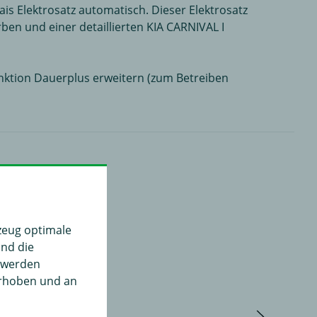
ais Elektrosatz automatisch. Dieser Elektrosatz
ben und einer detaillierten KIA CARNIVAL I
nktion Dauerplus erweitern (zum Betreiben
zeug optimale
und die
" werden
erhoben und an