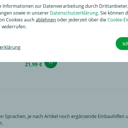
Informationen zur Datenverarbeitung durch Drittanbieter,
lungen sowie in unserer
Datenschutzerklärung
. Sie können d
on Cookies auch
ablehnen
oder jederzeit über die
Cookie-Ei
 widerrufen.
sal Erweiterungssatz
Ic
rplus und Masse
erklärung
32,00 €
renkorb
in den Warenkorb
21,99 €
n Sprachen, je nach Artikel noch ergänzende Einbauhilfen u
t.