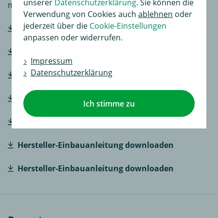
unserer
Datenschutzerklärung
. Sie können die
macht.
Verwendung von Cookies auch
ablehnen
oder
jederzeit über die
Cookie-Einstellungen
Hersteller-Einbauanleitung downloaden
anpassen oder widerrufen.
Hersteller-Einbauanleitung downloaden
Impressum
Datenschutzerklärung
Hersteller-Einbauanleitung downloaden
Hersteller-Einbauanleitung downloaden
Ich stimme zu
Hersteller-Einbauanleitung downloaden
Hersteller-Einbauanleitung downloaden
Hersteller-Einbauanleitung downloaden