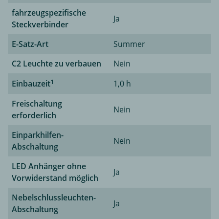
fahrzeugspezifische
Ja
Steckverbinder
E-Satz-Art
Summer
C2 Leuchte zu verbauen
Nein
1
Einbauzeit
1,0 h
Freischaltung
Nein
erforderlich
Einparkhilfen-
Nein
Abschaltung
LED Anhänger ohne
Ja
Vorwiderstand möglich
Nebelschlussleuchten-
Ja
Abschaltung