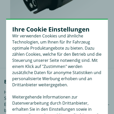
Ihre Cookie Einstellungen
Wir verwenden Cookies und ähnliche
Minikurzadapter
Technologien, um Ihnen für Ihr Fahrzeug
13,99 €
in
optimale Produktangebote zu bieten. Dazu
zählen Cookies, welche für den Betrieb und die
Steuerung unserer Seite notwendig sind. Mit
einem Klick auf "Zustimmen" werden
zusätzliche Daten für anonyme Statistiken und
personalisierte Werbung erhoben und an
Einbauanleitungen
Drittanbieter weitergegeben.
Hier finden Sie Einbauanleitungen in verschiedenen
Weitergehende Informationen zur
Sprachen, je nach Artikel noch ergänzende
Datenverarbeitung durch Drittanbieter,
Einbauhilfen und zusätzliches Bildmaterial das den Ein-
erhalten Sie in den Einstellungen sowie in
bzw. Anbau des Produktes für Sie noch einfacher