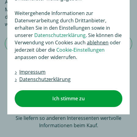
An dieser Stelle haben Sie die Möglichkeit, Ihre
Meinungen und Erfahrungen über dieses Produkt zu
Weitergehende Informationen zur
dokumentieren. Sie liefern so anderen Interessenten
Datenverarbeitung durch Drittanbieter,
wertvolle Informationen beim Kauf.
erhalten Sie in den Einstellungen sowie in
unserer
Datenschutzerklärung
. Sie können die
Verwendung von Cookies auch
ablehnen
oder
Jetzt Bewertung schreiben
jederzeit über die
Cookie-Einstellungen
anpassen oder widerrufen.
Impressum
Für dieses Produkt existiert noch keine
Datenschutzerklärung
Bewertung
An dieser Stelle haben Sie die Möglichkeit, Ihre
Ich stimme zu
Meinungen und Erfahrungen über dieses Produkt zu
dokumentieren.
Sie liefern so anderen Interessenten wertvolle
Informationen beim Kauf.