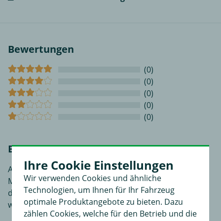
Bewertungen
(0)
(0)
(0)
(0)
(0)
Bewerten Sie diesen Artikel!
Ihre Cookie Einstellungen
An dieser Stelle haben Sie die Möglichkeit, Ihre
Wir verwenden Cookies und ähnliche
Meinungen und Erfahrungen über dieses Produkt zu
Technologien, um Ihnen für Ihr Fahrzeug
dokumentieren. Sie liefern so anderen Interessenten
optimale Produktangebote zu bieten. Dazu
wertvolle Informationen beim Kauf.
zählen Cookies, welche für den Betrieb und die