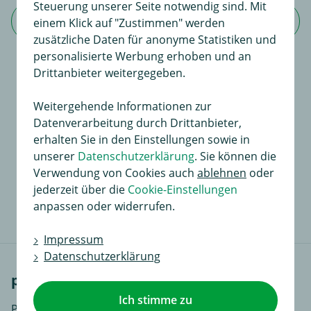
Steuerung unserer Seite notwendig sind. Mit
Jetzt Bewertung schreiben
einem Klick auf "Zustimmen" werden
zusätzliche Daten für anonyme Statistiken und
personalisierte Werbung erhoben und an
Drittanbieter weitergegeben.
Für dieses Produkt existiert noch keine
Weitergehende Informationen zur
Bewertung
Datenverarbeitung durch Drittanbieter,
erhalten Sie in den Einstellungen sowie in
An dieser Stelle haben Sie die Möglichkeit, Ihre
unserer
Datenschutzerklärung
. Sie können die
Meinungen und Erfahrungen über dieses Produkt zu
Verwendung von Cookies auch
ablehnen
oder
dokumentieren.
jederzeit über die
Cookie-Einstellungen
Sie liefern so anderen Interessenten wertvolle
anpassen oder widerrufen.
Informationen beim Kauf.
Impressum
Datenschutzerklärung
passende Fahrzeuge
Ich stimme zu
Peugeot gilt als älteste Automarke. Das Unternehmen