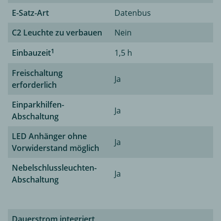
E-Satz-Art
Datenbus
C2 Leuchte zu verbauen
Nein
1
Einbauzeit
1,5 h
Freischaltung
Ja
erforderlich
Einparkhilfen-
Ja
Abschaltung
LED Anhänger ohne
Ja
Vorwiderstand möglich
Nebelschlussleuchten-
Ja
Abschaltung
Dauerstrom integriert,